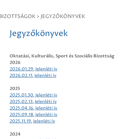
BIZOTTSÁGOK
>
JEGYZŐKÖNYVEK
Jegyzőkönyvek
Oktatási, Kulturális, Sport és Szociális Bizottság
2026
2026.01.29.
Jelenléti ív
2026.02.11.
Jelenléti ív
2025
2025.01.30.
Jelenléti ív
2025.02.13.
Jelenléti ív
2025.04.16.
Jelenléti ív
2025.09.18.
Jelenléti ív
2025.11.19.
Jelenléti ív
2024