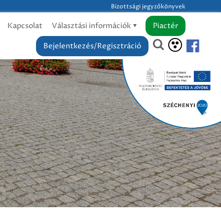
Bizottsági jegyzőkönyvek
Kapcsolat
Választási információk
Piactér
Bejelentkezés/Regisztráció