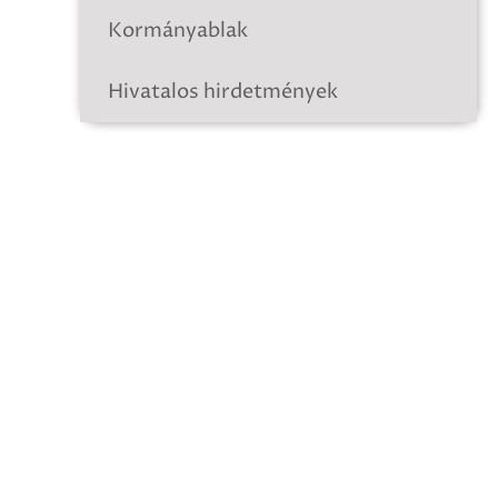
Kormányablak
Hivatalos hirdetmények