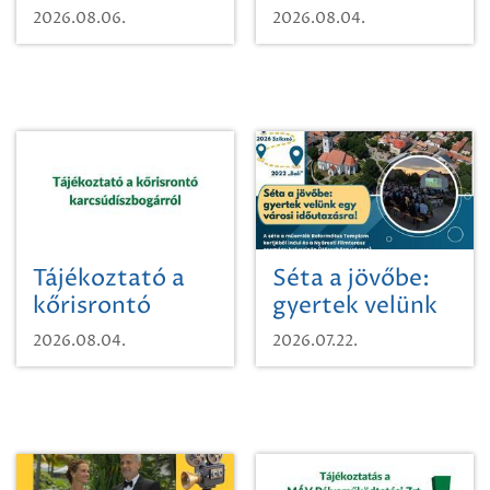
vízhasználatról
2026.08.06.
2026.08.04.
Tájékoztató a
Séta a jövőbe:
kőrisrontó
gyertek velünk
karcsúdíszbogárról
egy városi
2026.08.04.
2026.07.22.
időutazásra!