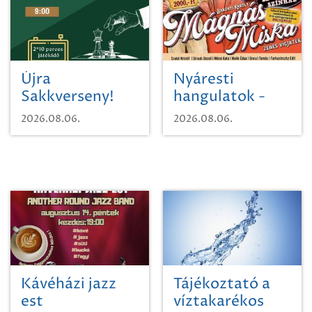
Újra
Nyáresti
Sakkverseny!
hangulatok -
Mágnás Miska
2026.08.06.
2026.08.06.
Kávéházi jazz
Tájékoztató a
est
víztakarékos