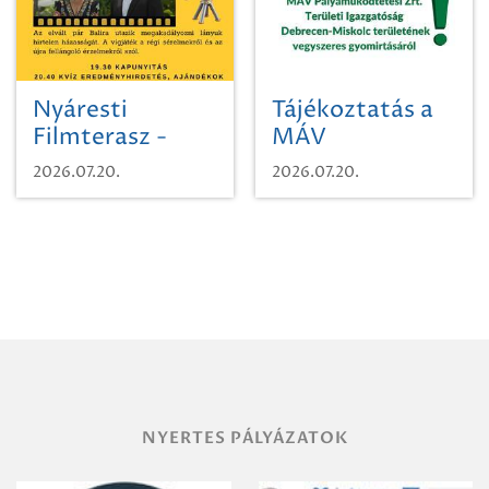
Nyáresti
Tájékoztatás a
Filmterasz -
MÁV
Beugró a
Pályaműködtetési
2026.07.20.
2026.07.20.
Paradicsomba
Zrt. Területi
Igazgatóság
Debrecen-
Miskolc
területének
vegyszeres
gyomirtásáról
NYERTES PÁLYÁZATOK