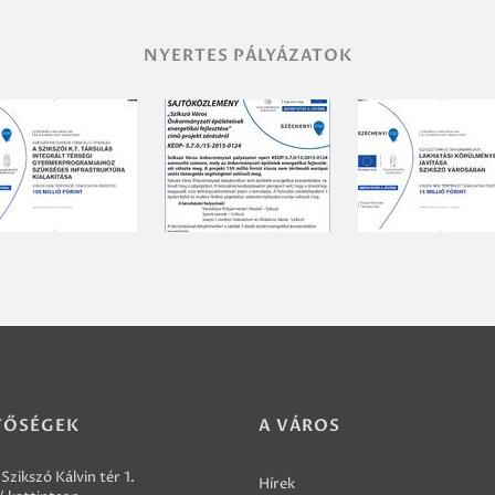
NYERTES PÁLYÁZATOK
TŐSÉGEK
A VÁROS
Szikszó Kálvin tér 1.
Hírek