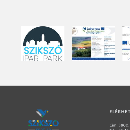
ELÉRHE
Cím: 3800, 