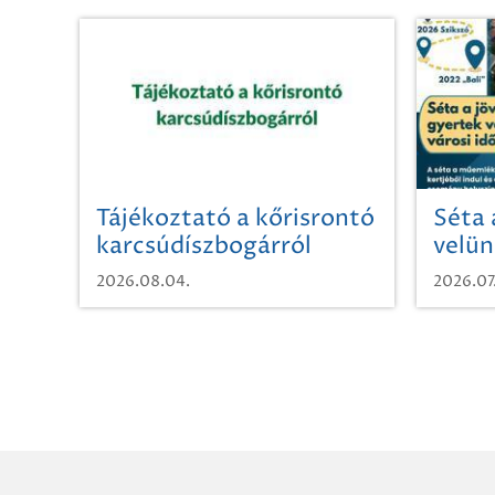
Tájékoztató a kőrisrontó
Séta 
karcsúdíszbogárról
velün
időut
2026.08.04.
2026.07