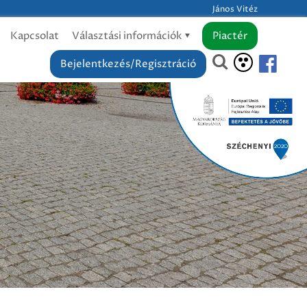
János Vitéz
Kapcsolat
Választási információk
Piactér
Bejelentkezés/Regisztráció