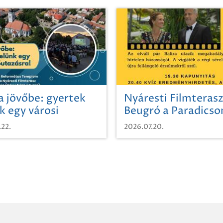
a jövőbe: gyertek
Nyáresti Filmterasz
k egy városi
Beugró a Paradics
azásra!
.22.
2026.07.20.