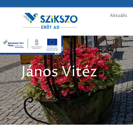
Aktuális
János Vitéz