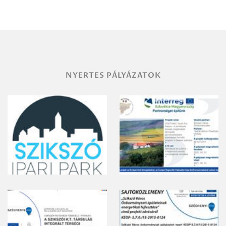
területének
vegyszeres
gyomirtásáról
NYERTES PÁLYÁZATOK