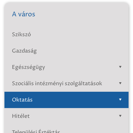
A város
Szikszó
Gazdaság
Egészségügy
Szociális intézményi szolgáltatások
Oktatás
Hitélet
Települési Értéktár