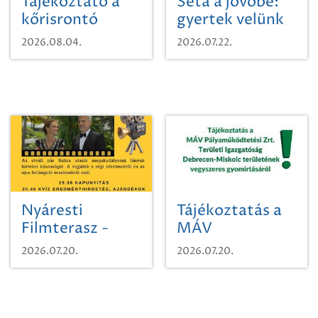
Tájékoztató a
Séta a jövőbe:
kőrisrontó
gyertek velünk
karcsúdíszbogárról
egy városi
2026.08.04.
2026.07.22.
időutazásra!
Nyáresti
Tájékoztatás a
Filmterasz -
MÁV
Beugró a
Pályaműködtetési
2026.07.20.
2026.07.20.
Paradicsomba
Zrt. Területi
Igazgatóság
Debrecen-
Miskolc