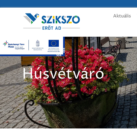
Aktuális
Húsvétváró