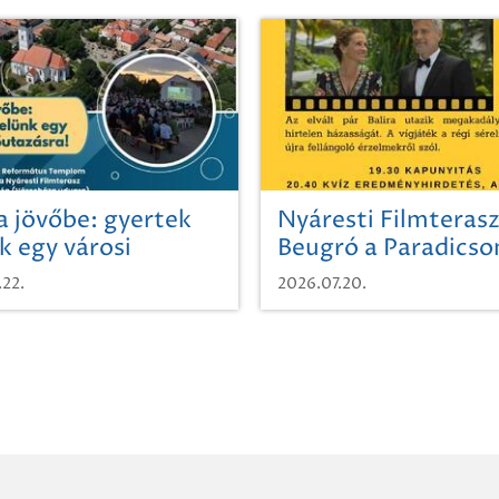
a jövőbe: gyertek
Nyáresti Filmterasz
k egy városi
Beugró a Paradics
azásra!
.22.
2026.07.20.