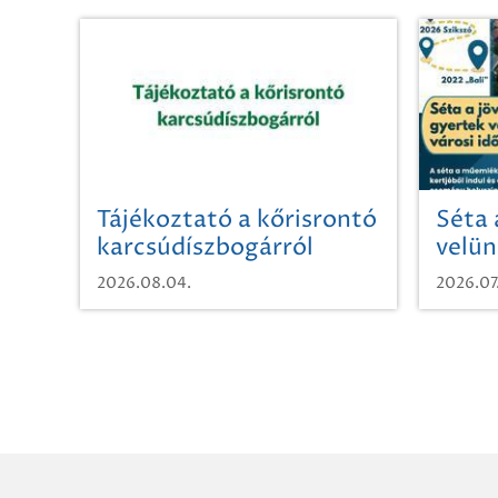
Tájékoztató a kőrisrontó
Séta 
karcsúdíszbogárról
velün
időut
2026.08.04.
2026.07