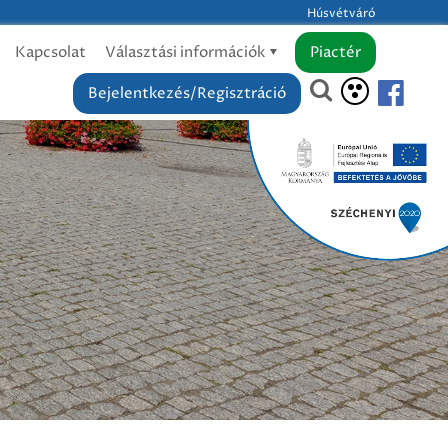
Húsvétváró
Kapcsolat
Választási információk
Piactér
Bejelentkezés/Regisztráció