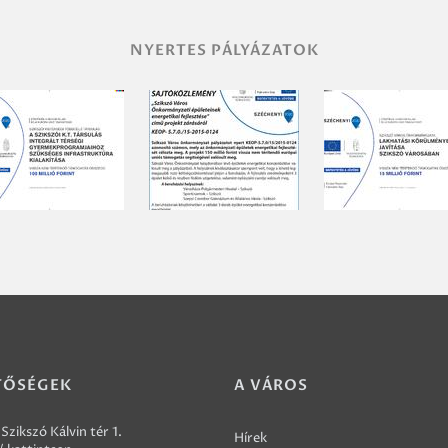
NYERTES PÁLYÁZATOK
TŐSÉGEK
A VÁROS
Szikszó Kálvin tér 1.
Hírek