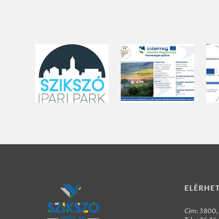
ELÉRHE
Cím: 3800, 