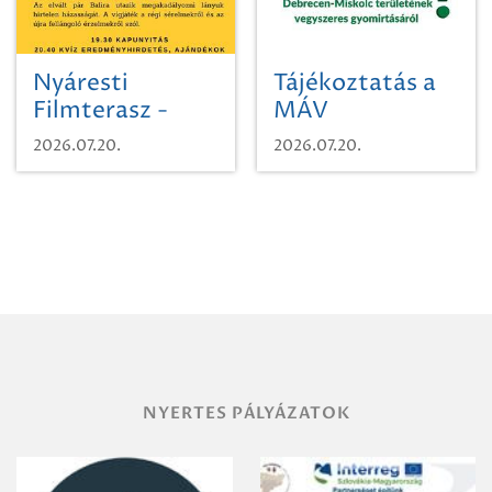
Nyáresti
Tájékoztatás a
Filmterasz -
MÁV
Beugró a
Pályaműködtetési
2026.07.20.
2026.07.20.
Paradicsomba
Zrt. Területi
Igazgatóság
Debrecen-
Miskolc
területének
vegyszeres
gyomirtásáról
NYERTES PÁLYÁZATOK