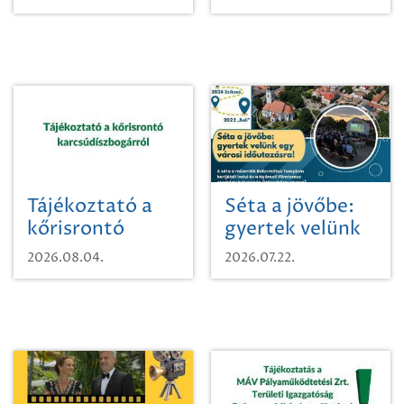
Tájékoztató a
Séta a jövőbe:
kőrisrontó
gyertek velünk
karcsúdíszbogárról
egy városi
2026.08.04.
2026.07.22.
időutazásra!