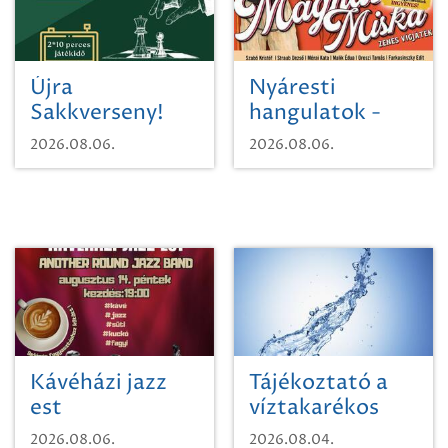
Újra
Nyáresti
Sakkverseny!
hangulatok -
Mágnás Miska
2026.08.06.
2026.08.06.
Kávéházi jazz
Tájékoztató a
est
víztakarékos
vízhasználatról
2026.08.06.
2026.08.04.