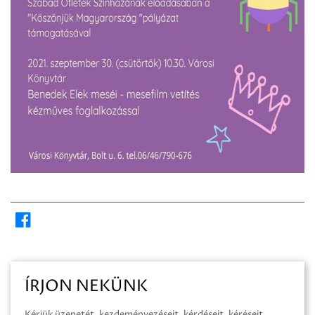
ÍRJON NEKÜNK
Kérjük üzenetét, kezdeményezéseit, kérdéseit, kéréseit,