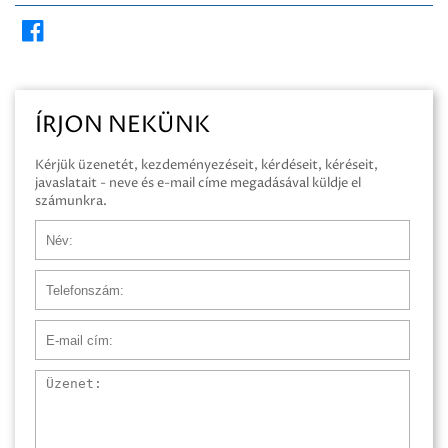
ÍRJON NEKÜNK
Kérjük üzenetét, kezdeményezéseit, kérdéseit, kéréseit,
javaslatait - neve és e-mail címe megadásával küldje el
számunkra.
Név
Telefonszám
E-mail cím
Üzenet