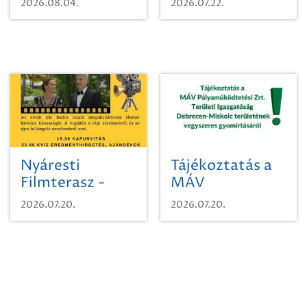
2026.08.04.
2026.07.22.
időutazásra!
Nyáresti
Tájékoztatás a
Filmterasz -
MÁV
Beugró a
Pályaműködtetési
2026.07.20.
2026.07.20.
Paradicsomba
Zrt. Területi
Igazgatóság
Debrecen-
Miskolc
területének
vegyszeres