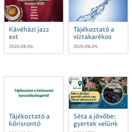
Kávéházi jazz
Tájékoztató a
est
víztakarékos
vízhasználatról
2026.08.06.
2026.08.04.
Tájékoztató a
Séta a jövőbe:
kőrisrontó
gyertek velünk
karcsúdíszbogárról
egy városi