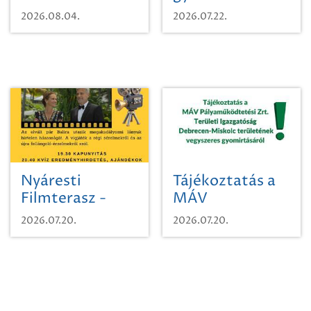
karcsúdíszbogárról
egy városi
2026.08.04.
2026.07.22.
időutazásra!
Nyáresti
Tájékoztatás a
Filmterasz -
MÁV
Beugró a
Pályaműködtetési
2026.07.20.
2026.07.20.
Paradicsomba
Zrt. Területi
Igazgatóság
Debrecen-
Miskolc
területének