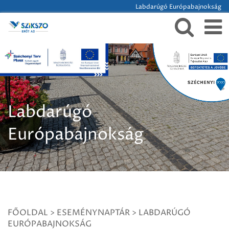
Labdarúgó Európabajnokság
Labdarúgó
Európabajnokság
FŐOLDAL
>
ESEMÉNYNAPTÁR
>
LABDARÚGÓ
EURÓPABAJNOKSÁG