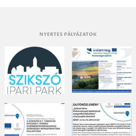
vegyszeres
gyomirtásáról
NYERTES PÁLYÁZATOK