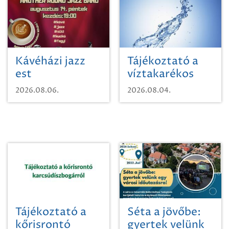
Kávéházi jazz
Tájékoztató a
est
víztakarékos
vízhasználatról
2026.08.06.
2026.08.04.
Tájékoztató a
Séta a jövőbe:
kőrisrontó
gyertek velünk