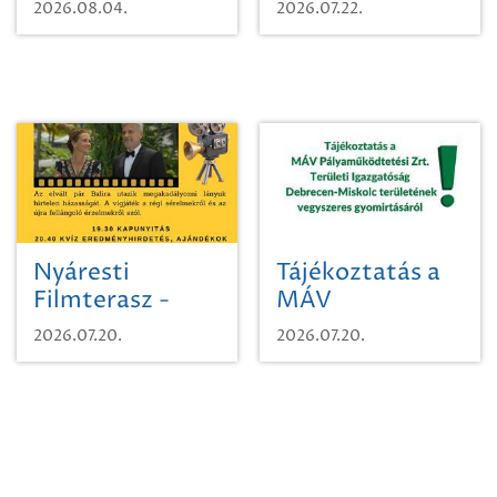
karcsúdíszbogárról
egy városi
2026.08.04.
2026.07.22.
időutazásra!
Nyáresti
Tájékoztatás a
Filmterasz -
MÁV
Beugró a
Pályaműködtetési
2026.07.20.
2026.07.20.
Paradicsomba
Zrt. Területi
Igazgatóság
Debrecen-
Miskolc
területének
vegyszeres