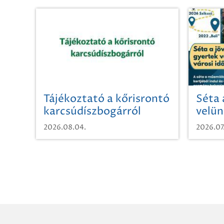
Tájékoztató a kőrisrontó
Séta 
karcsúdíszbogárról
velün
időut
2026.08.04.
2026.07