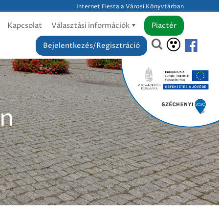
Internet Fiesta a Városi Könyvtárban
Kapcsolat
Választási információk
Piactér
Bejelentkezés/Regisztráció
an