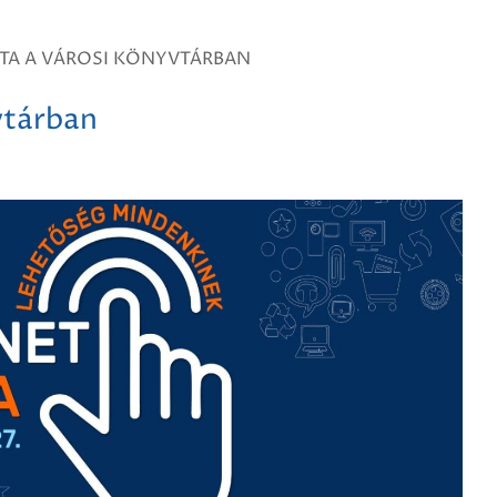
STA A VÁROSI KÖNYVTÁRBAN
vtárban