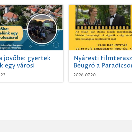
a jövőbe: gyertek
Nyáresti Filmterasz
k egy városi
Beugró a Paradics
azásra!
.22.
2026.07.20.