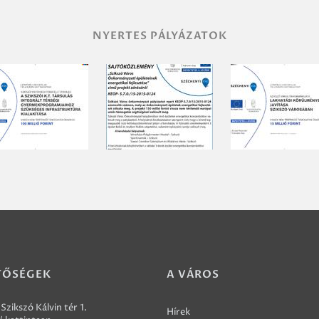
NYERTES PÁLYÁZATOK
TŐSÉGEK
A VÁROS
Szikszó Kálvin tér 1.
Hírek