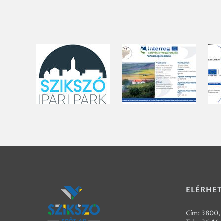
ELÉRHE
Cím: 3800, 