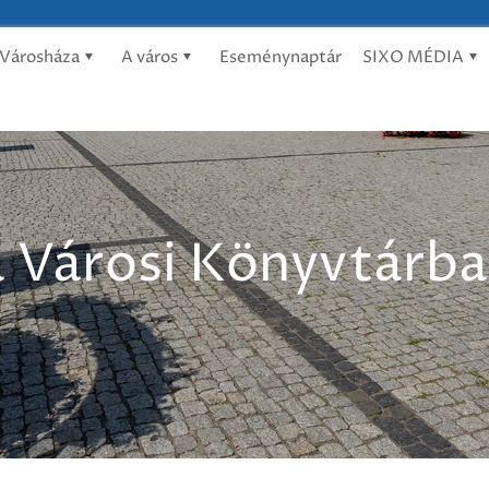
Városháza
A város
Eseménynaptár
SIXO MÉDIA
 a Városi Könyvtárb