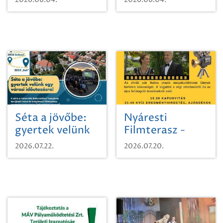
Séta a jövőbe:
Nyáresti
gyertek velünk
Filmterasz -
egy városi
Beugró a
2026.07.22.
2026.07.20.
időutazásra!
Paradicsomba