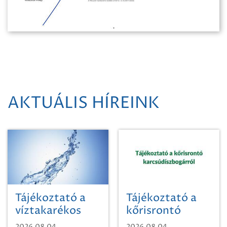
AKTUÁLIS HÍREINK
Tájékoztató a
Tájékoztató a
víztakarékos
kőrisrontó
vízhasználatról
karcsúdíszbogárról
2026.08.04.
2026.08.04.