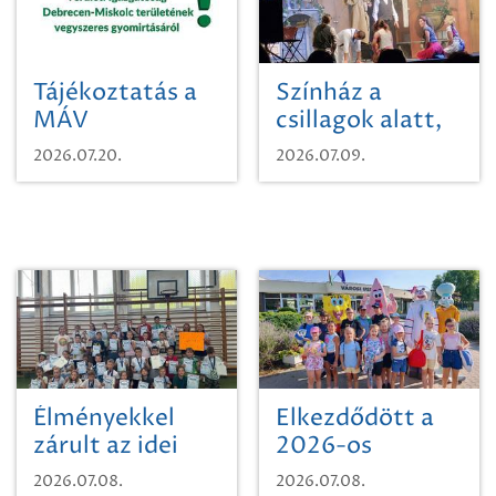
Tájékoztatás a
Színház a
MÁV
csillagok alatt,
Pályaműködtetési
sikeres nyitány
2026.07.20.
2026.07.09.
Zrt. Területi
Szikszón
Igazgatóság
Debrecen-
Miskolc
területének
vegyszeres
gyomirtásáról
Élményekkel
Elkezdődött a
zárult az idei
2026-os
sporttábor!
SpongyaBob
2026.07.08.
2026.07.08.