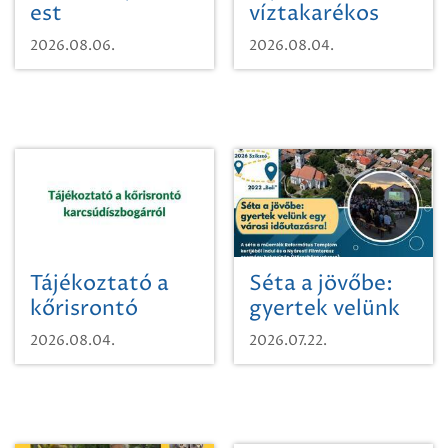
est
víztakarékos
vízhasználatról
2026.08.06.
2026.08.04.
Tájékoztató a
Séta a jövőbe:
kőrisrontó
gyertek velünk
karcsúdíszbogárról
egy városi
2026.08.04.
2026.07.22.
időutazásra!