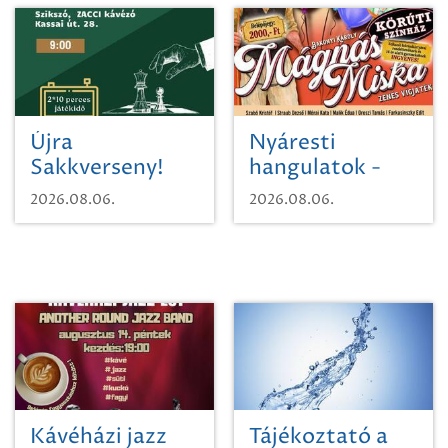
Újra
Nyáresti
Sakkverseny!
hangulatok -
Mágnás Miska
2026.08.06.
2026.08.06.
Kávéházi jazz
Tájékoztató a