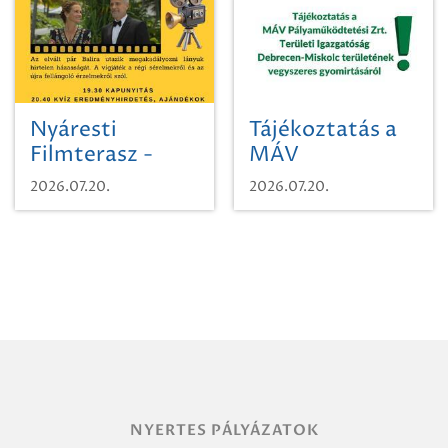
Nyáresti
Tájékoztatás a
Filmterasz -
MÁV
Beugró a
Pályaműködtetési
2026.07.20.
2026.07.20.
Paradicsomba
Zrt. Területi
Igazgatóság
Debrecen-
Miskolc
területének
vegyszeres
gyomirtásáról
NYERTES PÁLYÁZATOK