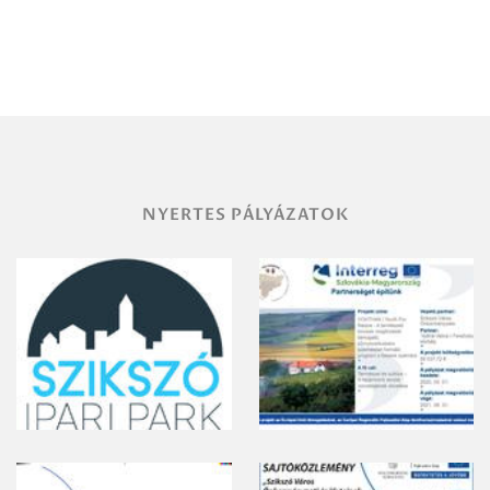
Debrecen-
Miskolc
területének
vegyszeres
gyomirtásáról
NYERTES PÁLYÁZATOK