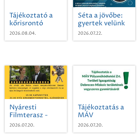
Tájékoztató a
Séta a jövőbe:
kőrisrontó
gyertek velünk
karcsúdíszbogárról
egy városi
2026.08.04.
2026.07.22.
időutazásra!
Nyáresti
Tájékoztatás a
Filmterasz -
MÁV
Beugró a
Pályaműködtetési
2026.07.20.
2026.07.20.
Paradicsomba
Zrt. Területi
Igazgatóság