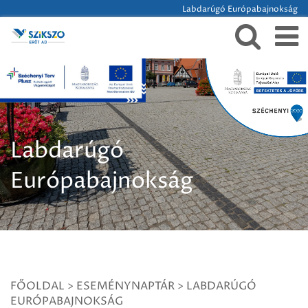
Labdarúgó Európabajnokság
Labdarúgó
Európabajnokság
FŐOLDAL
>
ESEMÉNYNAPTÁR
>
LABDARÚGÓ
EURÓPABAJNOKSÁG