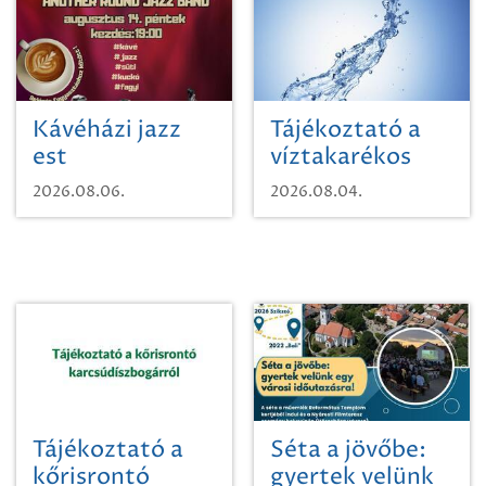
Kávéházi jazz
Tájékoztató a
est
víztakarékos
vízhasználatról
2026.08.06.
2026.08.04.
Tájékoztató a
Séta a jövőbe:
kőrisrontó
gyertek velünk