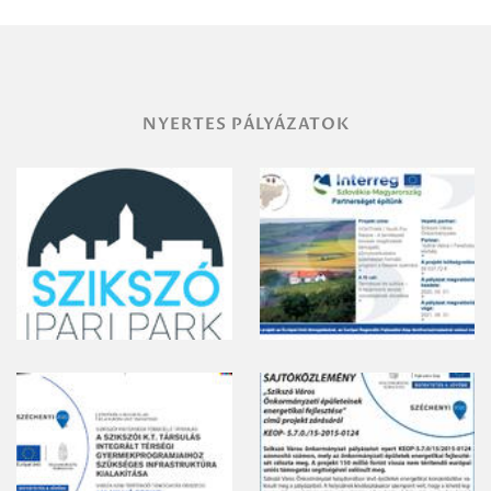
vegyszeres
gyomirtásáról
NYERTES PÁLYÁZATOK