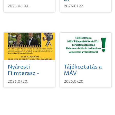
karcsúdíszbogárról
egy városi
2026.08.04.
2026.07.22.
időutazásra!
Nyáresti
Tájékoztatás a
Filmterasz -
MÁV
Beugró a
Pályaműködtetési
2026.07.20.
2026.07.20.
Paradicsomba
Zrt. Területi
Igazgatóság
Debrecen-
Miskolc
területének