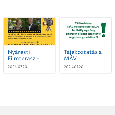
Nyáresti
Tájékoztatás a
Filmterasz -
MÁV
Beugró a
Pályaműködtetési
2026.07.20.
2026.07.20.
Paradicsomba
Zrt. Területi
Igazgatóság
Debrecen-
Miskolc
területének
vegyszeres
gyomirtásáról