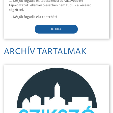
Kérjük fogadja el Adatkezelési és Adatvédelmi
tájékoztatót, ellenkező esetben nem tudjuk a kérését
rögzíteni.
Kérjük fogadja el a captchát!
Küldés
ARCHÍV TARTALMAK