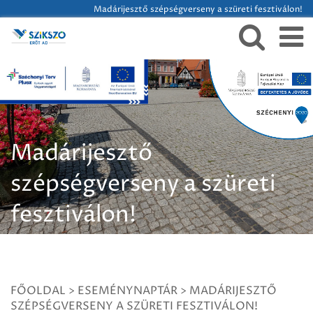
Madárijesztő szépségverseny a szüreti fesztiválon!
Madárijesztő
szépségverseny a szüreti
fesztiválon!
FŐOLDAL
>
ESEMÉNYNAPTÁR
>
MADÁRIJESZTŐ
SZÉPSÉGVERSENY A SZÜRETI FESZTIVÁLON!