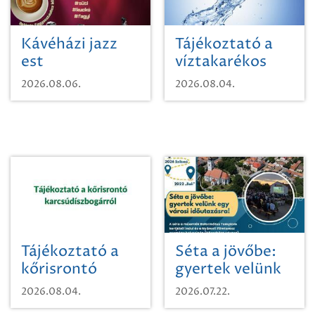
Kávéházi jazz
Tájékoztató a
est
víztakarékos
vízhasználatról
2026.08.06.
2026.08.04.
Tájékoztató a
Séta a jövőbe:
kőrisrontó
gyertek velünk
karcsúdíszbogárról
egy városi
2026.08.04.
2026.07.22.
időutazásra!