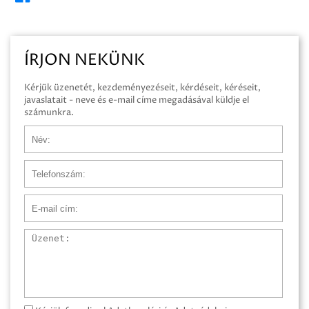
ÍRJON NEKÜNK
Kérjük üzenetét, kezdeményezéseit, kérdéseit, kéréseit,
javaslatait - neve és e-mail címe megadásával küldje el
számunkra.
Név
Telefonszám
E-mail cím
Üzenet