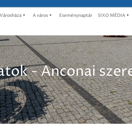
Városháza
A város
Eseménynaptár
SIXO MÉDIA
atok - Anconai sze