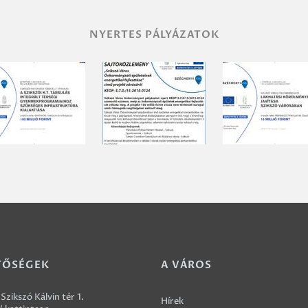
NYERTES PÁLYÁZATOK
TŐSÉGEK
A VÁROS
Szikszó Kálvin tér 1.
Hírek