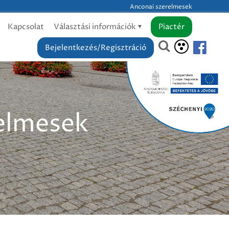
Anconai szerelmesek
Kapcsolat
Választási információk
Piactér
Bejelentkezés/Regisztráció
relmesek