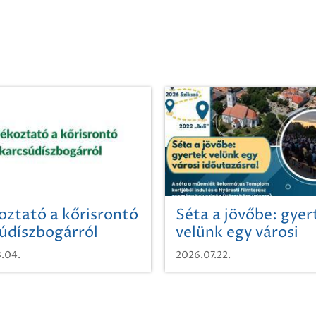
oztató a kőrisrontó
Séta a jövőbe: gyer
údíszbogárról
velünk egy városi
időutazásra!
.04.
2026.07.22.