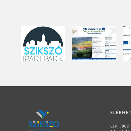
ELÉRHE
Cím: 3800, 