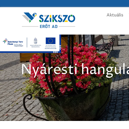
Aktuális
Nyáresti hangul