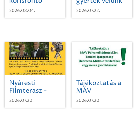
kőrisrontó
gyertek velünk
karcsúdíszbogárról
egy városi
2026.08.04.
2026.07.22.
időutazásra!
Nyáresti
Tájékoztatás a
Filmterasz -
MÁV
Beugró a
Pályaműködtetési
2026.07.20.
2026.07.20.
Paradicsomba
Zrt. Területi
Igazgatóság
Debrecen-
Miskolc
területének