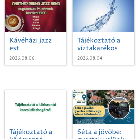
Kávéházi jazz
Tájékoztató a
est
víztakarékos
vízhasználatról
2026.08.06.
2026.08.04.
Tájékoztató a
Séta a jövőbe: