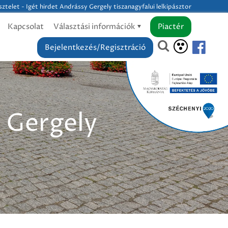
sztelet - Igét hirdet Andrássy Gergely tiszanagyfalui lelkipásztor
Kapcsolat
Választási információk
Piactér
Bejelentkezés/Regisztráció
y Gergely