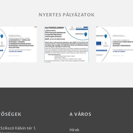
NYERTES PÁLYÁZATOK
TŐSÉGEK
A VÁROS
Szikszó Kálvin tér 1.
Hírek