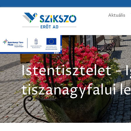
Aktuális
Istentisztelet -
tiszanagyfalui l