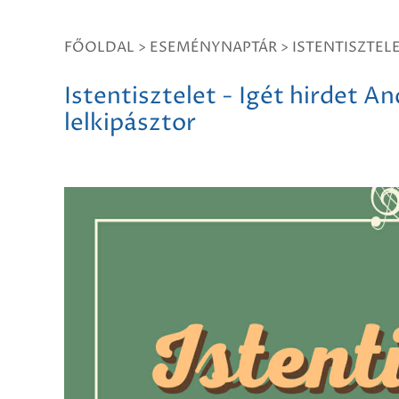
FŐOLDAL
>
ESEMÉNYNAPTÁR
>
ISTENTISZTEL
Istentisztelet - Igét hirdet A
lelkipásztor