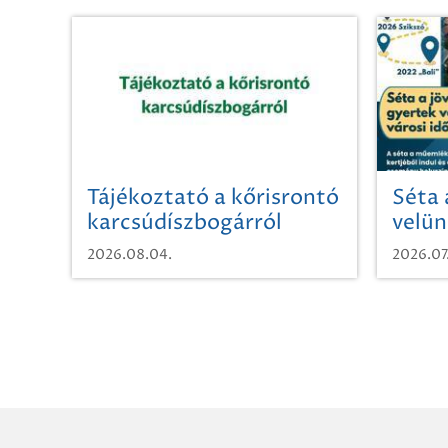
Tájékoztató a kőrisrontó
Séta 
karcsúdíszbogárról
velün
időut
2026.08.04.
2026.07