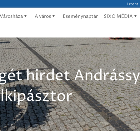
Istenti
Városháza
A város
Eseménynaptár
SIXO MÉDIA
 Igét hirdet Andráss
elkipásztor