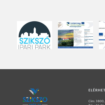
ELÉRHE
Cím: 3800, 