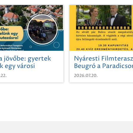
a jövőbe: gyertek
Nyáresti Filmterasz
k egy városi
Beugró a Paradics
azásra!
.22.
2026.07.20.