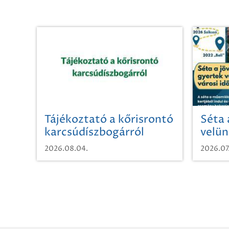
Tájékoztató a kőrisrontó
Séta 
karcsúdíszbogárról
velün
időut
2026.08.04.
2026.07