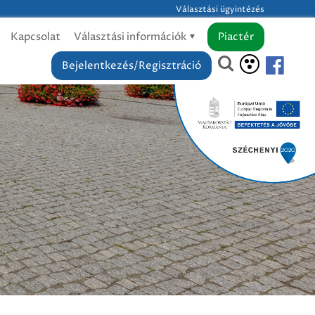
Választási ügyintézés
Kapcsolat
Választási információk
Piactér
Bejelentkezés/Regisztráció