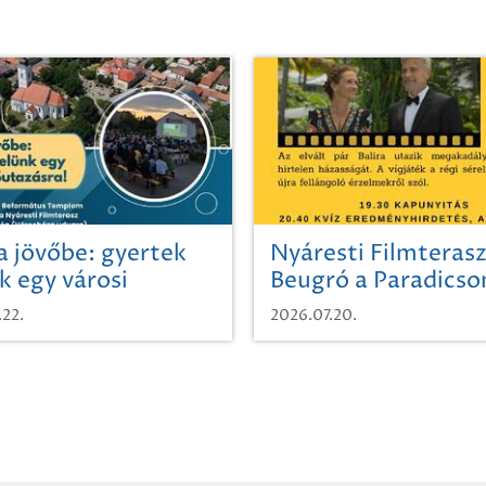
a jövőbe: gyertek
Nyáresti Filmterasz
k egy városi
Beugró a Paradics
azásra!
.22.
2026.07.20.