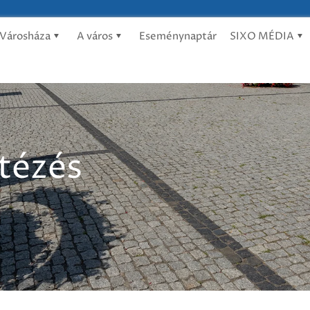
Városháza
A város
Eseménynaptár
SIXO MÉDIA
ntézés