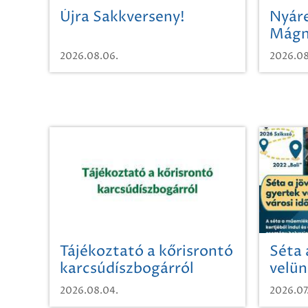
Újra Sakkverseny!
Nyáre
Mágn
2026.08.06.
2026.08
Tájékoztató a kőrisrontó
Séta 
karcsúdíszbogárról
velün
időut
2026.08.04.
2026.07