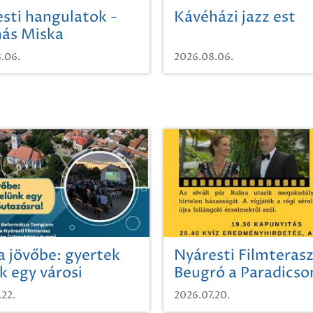
sti hangulatok -
Kávéházi jazz est
ás Miska
.06.
2026.08.06.
a jövőbe: gyertek
Nyáresti Filmterasz
k egy városi
Beugró a Paradics
azásra!
.22.
2026.07.20.