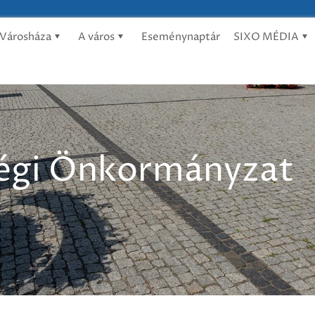
Városháza
A város
Eseménynaptár
SIXO MÉDIA
égi Önkormányzat