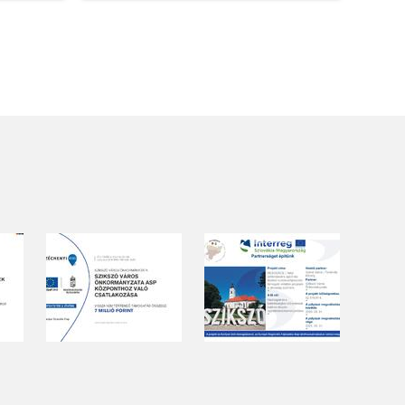
területének vegyszeres
gyomirtásáról