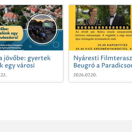
a jövőbe: gyertek
Nyáresti Filmterasz
k egy városi
Beugró a Paradics
azásra!
.22.
2026.07.20.