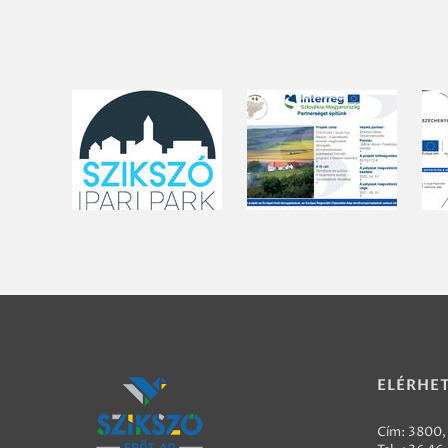
ELÉRHE
Cím: 3800, 