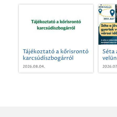
Tájékoztató a kőrisrontó
Séta 
karcsúdíszbogárról
velün
időut
2026.08.04.
2026.07