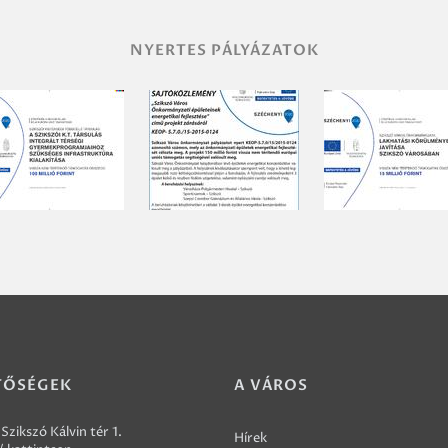
NYERTES PÁLYÁZATOK
TŐSÉGEK
A VÁROS
Szikszó Kálvin tér 1.
Hírek