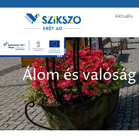
Aktuális
Álom és valóság