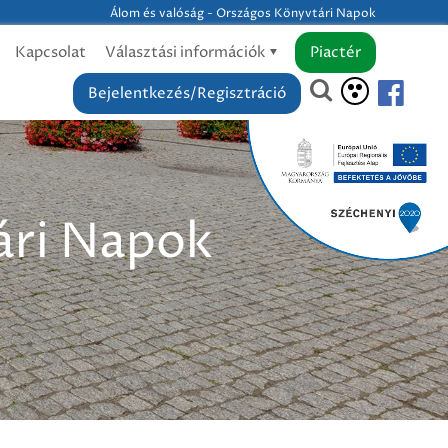
Álom és valóság - Országos Könyvtári Napok
Kapcsolat
Választási információk
Piactér
Bejelentkezés/Regisztráció
ári Napok