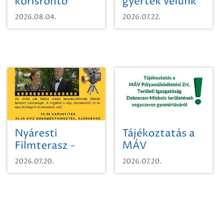
kőrisrontó
gyertek velünk
karcsúdíszbogárról
egy városi
2026.08.04.
2026.07.22.
időutazásra!
Nyáresti
Tájékoztatás a
Filmterasz -
MÁV
Beugró a
Pályaműködtetési
2026.07.20.
2026.07.20.
Paradicsomba
Zrt. Területi
Igazgatóság
Debrecen-
Miskolc
területének