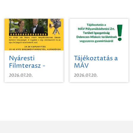
Nyáresti
Tájékoztatás a
Filmterasz -
MÁV
Beugró a
Pályaműködtetési
2026.07.20.
2026.07.20.
Paradicsomba
Zrt. Területi
Igazgatóság
Debrecen-
Miskolc
területének
vegyszeres
gyomirtásáról