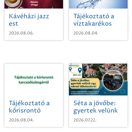
Kávéházi jazz
Tájékoztató a
est
víztakarékos
vízhasználatról
2026.08.06.
2026.08.04.
Tájékoztató a
Séta a jövőbe:
kőrisrontó
gyertek velünk
karcsúdíszbogárról
egy városi
2026.08.04.
2026.07.22.
időutazásra!