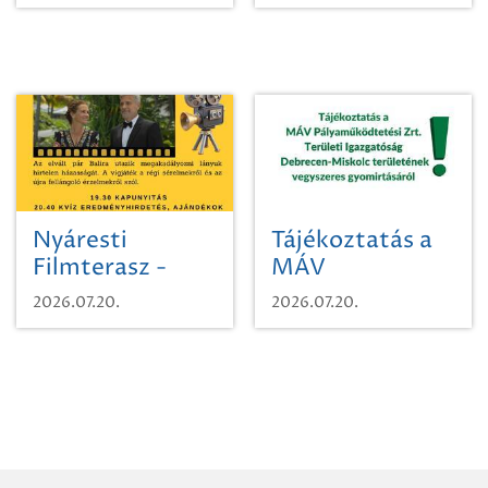
időutazásra!
Nyáresti
Tájékoztatás a
Filmterasz -
MÁV
Beugró a
Pályaműködtetési
2026.07.20.
2026.07.20.
Paradicsomba
Zrt. Területi
Igazgatóság
Debrecen-
Miskolc
területének
vegyszeres
gyomirtásáról