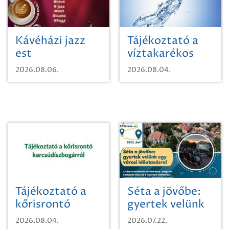
Kávéházi jazz
Tájékoztató a
est
víztakarékos
vízhasználatról
2026.08.06.
2026.08.04.
Tájékoztató a
Séta a jövőbe:
kőrisrontó
gyertek velünk
karcsúdíszbogárról
egy városi
2026.08.04.
2026.07.22.