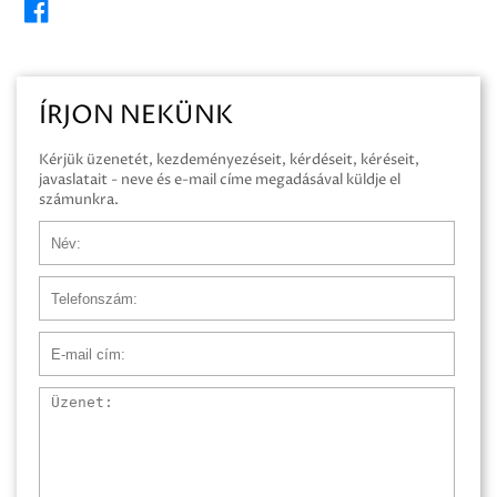
ÍRJON NEKÜNK
Kérjük üzenetét, kezdeményezéseit, kérdéseit, kéréseit,
javaslatait - neve és e-mail címe megadásával küldje el
számunkra.
Név
Telefonszám
E-mail cím
Üzenet