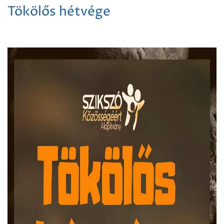
Tökölős hétvége