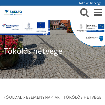
Tökölős hétvége
Tökölős hétvége
FŐOLDAL
>
ESEMÉNYNAPTÁR
>
TÖKÖLŐS HÉTVÉGE