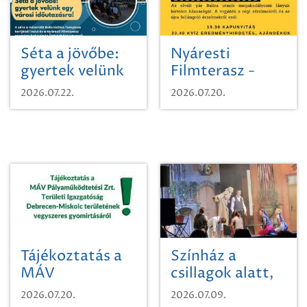
Séta a jövőbe:
Nyáresti
gyertek velünk
Filmterasz -
egy városi
Beugró a
2026.07.22.
2026.07.20.
időutazásra!
Paradicsomba
Tájékoztatás a
Színház a
MÁV
csillagok alatt,
Pályaműködtetési
sikeres nyitány
2026.07.20.
2026.07.09.