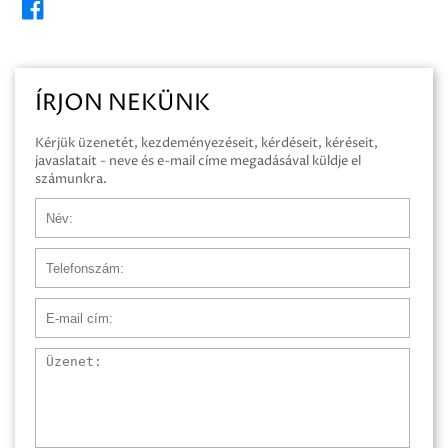
ÍRJON NEKÜNK
Kérjük üzenetét, kezdeményezéseit, kérdéseit, kéréseit,
javaslatait - neve és e-mail címe megadásával küldje el
számunkra.
Név
Telefonszám
E-mail cím
Üzenet