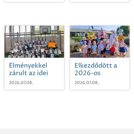
Zrt. Területi
Szikszón
Igazgatóság
Debrecen-
Miskolc
területének
vegyszeres
gyomirtásáról
Élményekkel
Elkezdődött a
zárult az idei
2026-os
sporttábor!
SpongyaBob
2026.07.08.
2026.07.08.
tábor!