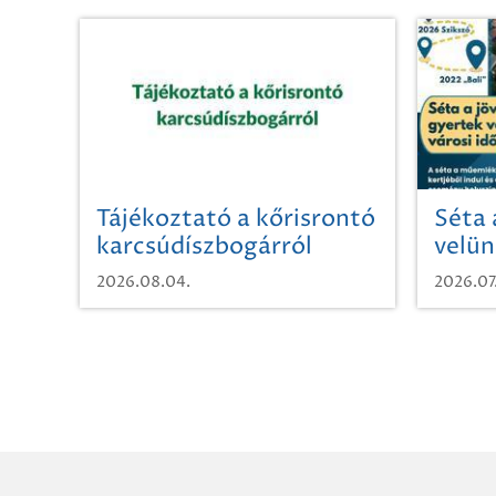
Tájékoztató a kőrisrontó
Séta 
karcsúdíszbogárról
velün
időut
2026.08.04.
2026.07