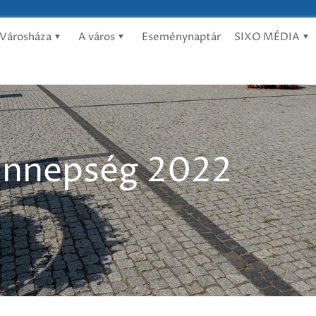
Városháza
A város
Eseménynaptár
SIXO MÉDIA
Ünnepség 2022