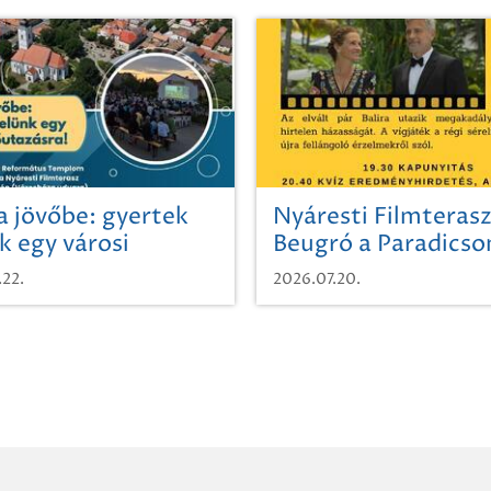
a jövőbe: gyertek
Nyáresti Filmterasz
k egy városi
Beugró a Paradics
azásra!
.22.
2026.07.20.