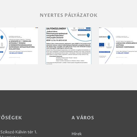
NYERTES PÁLYÁZATOK
TŐSÉGEK
A VÁROS
Szikszó Kálvin tér 1.
Hírek