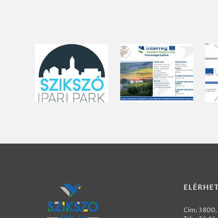
ELÉRHE
Cím: 3800, 