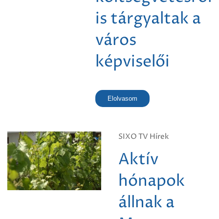
is tárgyaltak a
város
képviselői
Elolvasom
SIXO TV Hírek
Aktív
hónapok
állnak a