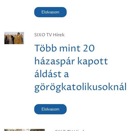
Elolvasom
SIXO TV Hírek
Több mint 20
házaspár kapott
áldást a
görögkatolikusoknál
Elolvasom