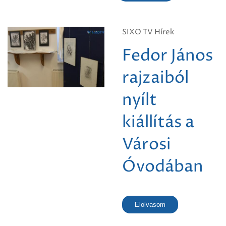
SIXO TV Hírek
Fedor János
rajzaiból
nyílt
kiállítás a
Városi
Óvodában
Elolvasom