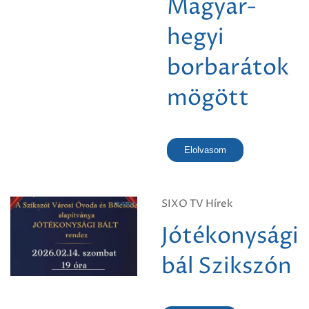
Magyar-
hegyi
borbarátok
mögött
Elolvasom
SIXO TV Hírek
Jótékonysági
bál Szikszón