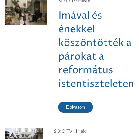
SIXO TV Hírek
Imával és
énekkel
köszöntötték a
párokat a
református
istentiszteleten
Elolvasom
SIXO TV Hírek