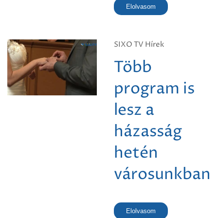
Elolvasom
SIXO TV Hírek
Több
program is
lesz a
házasság
hetén
városunkban
Elolvasom