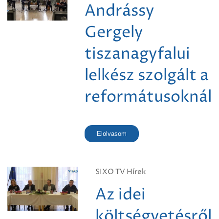
Andrássy
Gergely
tiszanagyfalui
lelkész szolgált a
reformátusoknál
Elolvasom
SIXO TV Hírek
Az idei
költségvetésről