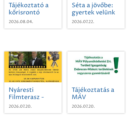
Tájékoztató a
Séta a jövőbe:
kőrisrontó
gyertek velünk
karcsúdíszbogárról
egy városi
2026.08.04.
2026.07.22.
időutazásra!
Nyáresti
Tájékoztatás a
Filmterasz -
MÁV
Beugró a
Pályaműködtetési
2026.07.20.
2026.07.20.
Paradicsomba
Zrt. Területi
Igazgatóság
Debrecen-