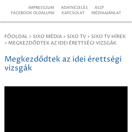
IMPRESSZUM
ADATKEZELÉS
ÁSZF
FACEBOOK OLDALUNK
KAPCSOLAT
MÉDIAAJÁNLAT
FŐOLDAL
>
SIXO MÉDIA
>
SIXO TV
>
SIXO TV HÍREK
>
MEGKEZDŐDTEK AZ IDEI ÉRETTSÉGI VIZSGÁK
Megkezdődtek az idei érettségi
vizsgák