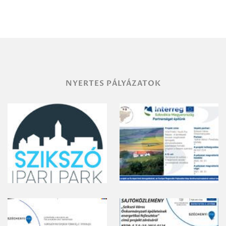
Miskolc
területének
vegyszeres
gyomirtásáról
NYERTES PÁLYÁZATOK