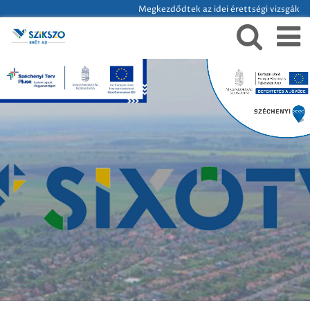
Megkezdődtek az idei érettségi vizsgák