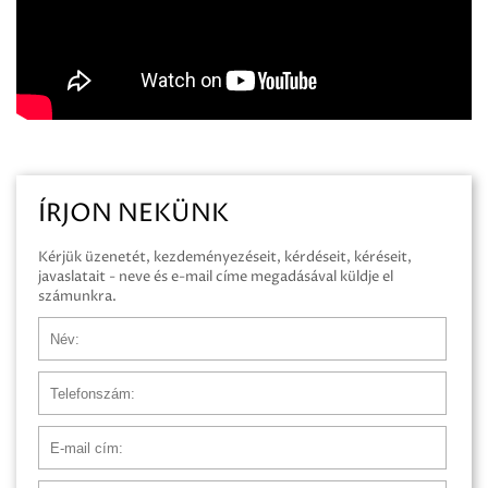
ÍRJON NEKÜNK
Kérjük üzenetét, kezdeményezéseit, kérdéseit, kéréseit,
javaslatait - neve és e-mail címe megadásával küldje el
számunkra.
Név
Telefonszám
E-mail cím