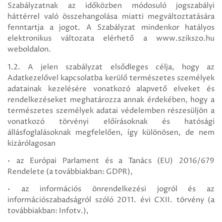
Szabályzatnak az időközben módosuló jogszabályi
háttérrel való összehangolása miatti megváltoztatására
fenntartja a jogot. A Szabályzat mindenkor hatályos
elektronikus változata elérhető a www.szikszo.hu
weboldalon.
1.2. A jelen szabályzat elsődleges célja, hogy az
Adatkezelővel kapcsolatba kerülő természetes személyek
adatainak kezelésére vonatkozó alapvető elveket és
rendelkezéseket meghatározza annak érdekében, hogy a
természetes személyek adatai védelemben részesüljön a
vonatkozó törvényi előírásoknak és hatósági
állásfoglalásoknak megfelelően, így különösen, de nem
kizárólagosan
• az Európai Parlament és a Tanács (EU) 2016/679
Rendelete (a továbbiakban: GDPR),
• az információs önrendelkezési jogról és az
információszabadságról szóló 2011. évi CXII. törvény (a
továbbiakban: Infotv.),