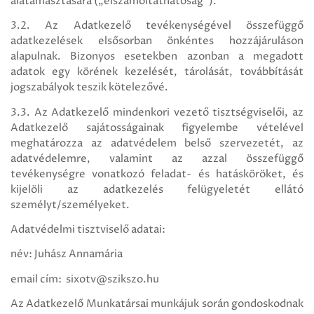
alátámasztására („elszámoltathatóság”).
3.2. Az Adatkezelő tevékenységével összefüggő
adatkezelések elsősorban önkéntes hozzájáruláson
alapulnak. Bizonyos esetekben azonban a megadott
adatok egy körének kezelését, tárolását, továbbítását
jogszabályok teszik kötelezővé.
3.3. Az Adatkezelő mindenkori vezető tisztségviselői, az
Adatkezelő sajátosságainak figyelembe vételével
meghatározza az adatvédelem belső szervezetét, az
adatvédelemre, valamint az azzal összefüggő
tevékenységre vonatkozó feladat- és hatásköröket, és
kijelöli az adatkezelés felügyeletét ellátó
személyt/személyeket.
Adatvédelmi tisztviselő adatai:
név: Juhász Annamária
email cím: sixotv@szikszo.hu
Az Adatkezelő Munkatársai munkájuk során gondoskodnak