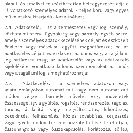
alapul, és amellyel félreérthetetlen beleegyezését adja a
rá vonatkozó személyes adatok - teljes körű vagy egyes
műveletekre kiterjedő – kezeléséhez;
2.4. Adatkezelő: az a természetes vagy jogi személy,
közhatalmi szerv, ügynökség vagy bármely egyéb szerv,
amely a személyes adatok kezelésének céljait és eszközeit
önállóan vagy másokkal együtt meghatározza; ha az
adatkezelés céljait és eszközeit az uniós vagy a tagállami
jog határozza meg, az adatkezelőt vagy az adatkezelő
kijelölésére vonatkozó különös szempontokat az uniós
vagy a tagállami jog is meghatározhatja;
2.5. Adatkezelés: a személyes adatokon vagy
adatállományokon automatizált vagy nem automatizált
módon végzett bármely művelet vagy műveletek
összessége, így a gyűjtés, rögzítés, rendszerezés, tagolás,
tárolás, átalakítás vagy megváltoztatás, lekérdezés,
betekintés, felhasználás, közlés továbbítás, terjesztés
vagy egyéb módon történő hozzáférhetővé tétel útján,
összehangolás vagy összekapcsolás, korlátozás, törlés,