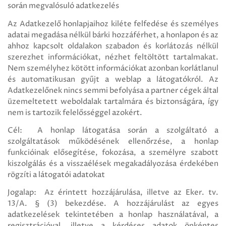
során megvalósuló adatkezelés
Az Adatkezelő honlapjaihoz kiléte felfedése és személyes
adatai megadása nélkül bárki hozzáférhet, a honlapon és az
ahhoz kapcsolt oldalakon szabadon és korlátozás nélkül
szerezhet információkat, nézhet feltöltött tartalmakat.
Nem személyhez kötött információkat azonban korlátlanul
és automatikusan gyűjt a weblap a látogatókról. Az
Adatkezelőnek nincs semmi befolyása a partner cégek által
üzemeltetett weboldalak tartalmára és biztonságára, így
nem is tartozik felelősséggel azokért.
Cél: A honlap látogatása során a szolgáltató a
szolgáltatások működésének ellenőrzése, a honlap
funkcióinak elősegítése, fokozása, a személyre szabott
kiszolgálás és a visszaélések megakadályozása érdekében
rögzíti a látogatói adatokat
Jogalap: Az érintett hozzájárulása, illetve az Eker. tv.
13/A. § (3) bekezdése. A hozzájárulást az egyes
adatkezelések tekintetében a honlap használatával, a