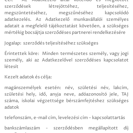
Cél: Az Adatkezelő által kötendő és megkötött
szerződések létrejöttéhez, teljesítéséhez,
megszüntetéséhez, megszűnéséhez kapcsolódó
adatkezelés. Az Adatkezelő munkavállalói személyes
adatait a megfelelő tájékoztatást követően, a szükséges
mértékig bocsájtja szerződéses partnerei rendelkezésére
Jogalap: szerződés teljesítéséhez szükséges
Érintettek köre: Minden természetes személy, vagy jogi
személy, aki az Adatkezelővel szerződéses kapcsolatot
létesít
Kezelt adatok és célja:
magánszemélyek esetén: név, születési név, lakcím,
születési hely, idő, anyja neve, adóazonosító jele, TAJ
száma, iskolai végzettsége bérszámfejtéshez szükséges
adatok
telefonszám, e-mail cím, levelezési cím – kapcsolattartás
bankszámlaszám - szerződésben megállapított díj