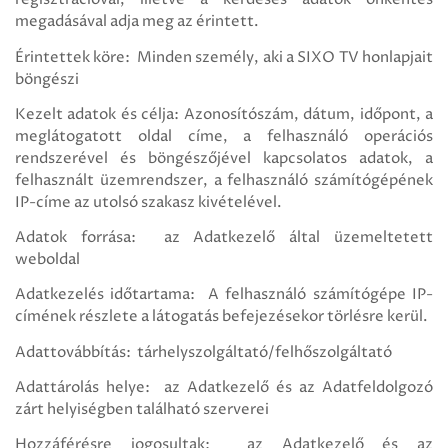
regisztrációval, illetve a kérdéses adatok önkéntes
megadásával adja meg az érintett.
Érintettek köre: Minden személy, aki a SIXO TV honlapjait
böngészi
Kezelt adatok és célja: Azonosítószám, dátum, időpont, a
meglátogatott oldal címe, a felhasználó operációs
rendszerével és böngészőjével kapcsolatos adatok, a
felhasznált üzemrendszer, a felhasználó számítógépének
IP-címe az utolsó szakasz kivételével.
Adatok forrása: az Adatkezelő által üzemeltetett
weboldal
Adatkezelés időtartama: A felhasználó számítógépe IP-
címének részlete a látogatás befejezésekor törlésre kerül.
Adattovábbítás: tárhelyszolgáltató/felhőszolgáltató
Adattárolás helye: az Adatkezelő és az Adatfeldolgozó
zárt helyiségben található szerverei
Hozzáférésre jogosultak: az Adatkezelő és az