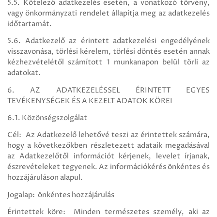
5.5. Kötelező adatkezelés esetén, a vonatkozó törvény,
vagy önkormányzati rendelet állapítja meg az adatkezelés
időtartamát.
5.6. Adatkezelő az érintett adatkezelési engedélyének
visszavonása, törlési kérelem, törlési döntés esetén annak
kézhezvételétől számított 1 munkanapon belül törli az
adatokat.
6. AZ ADATKEZELÉSSEL ÉRINTETT EGYES
TEVÉKENYSÉGEK ÉS A KEZELT ADATOK KÖREI
6.1. Közönségszolgálat
Cél: Az Adatkezelő lehetővé teszi az érintettek számára,
hogy a következőkben részletezett adataik megadásával
az Adatkezelőtől információt kérjenek, levelet írjanak,
észrevételeket tegyenek. Az információkérés önkéntes és
hozzájáruláson alapul.
Jogalap: önkéntes hozzájárulás
Érintettek köre: Minden természetes személy, aki az