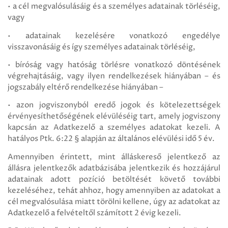
• a cél megvalósulásáig és a személyes adatainak törléséig,
vagy
• adatainak kezelésére vonatkozó engedélye
visszavonásáig és így személyes adatainak törléséig,
• bíróság vagy hatóság törlésre vonatkozó döntésének
végrehajtásáig, vagy ilyen rendelkezések hiányában – és
jogszabály eltérő rendelkezése hiányában –
• azon jogviszonyból eredő jogok és kötelezettségek
érvényesíthetőségének elévüléséig tart, amely jogviszony
kapcsán az Adatkezelő a személyes adatokat kezeli. A
hatályos Ptk. 6:22 § alapján az általános elévülési idő 5 év.
Amennyiben érintett, mint álláskereső jelentkező az
állásra jelentkezők adatbázisába jelentkezik és hozzájárul
adatainak adott pozíció betöltését követő további
kezeléséhez, tehát ahhoz, hogy amennyiben az adatokat a
cél megvalósulása miatt törölni kellene, úgy az adatokat az
Adatkezelő a felvételtől számított 2 évig kezeli.