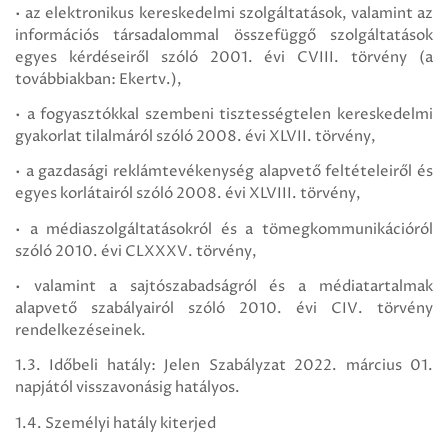
• az elektronikus kereskedelmi szolgáltatások, valamint az
információs társadalommal összefüggő szolgáltatások
egyes kérdéseiről szóló 2001. évi CVIII. törvény (a
továbbiakban: Ekertv.),
• a fogyasztókkal szembeni tisztességtelen kereskedelmi
gyakorlat tilalmáról szóló 2008. évi XLVII. törvény,
• a gazdasági reklámtevékenység alapvető feltételeiről és
egyes korlátairól szóló 2008. évi XLVIII. törvény,
• a médiaszolgáltatásokról és a tömegkommunikációról
szóló 2010. évi CLXXXV. törvény,
• valamint a sajtószabadságról és a médiatartalmak
alapvető szabályairól szóló 2010. évi CIV. törvény
rendelkezéseinek.
1.3. Időbeli hatály: Jelen Szabályzat 2022. március 01.
napjától visszavonásig hatályos.
1.4. Személyi hatály kiterjed