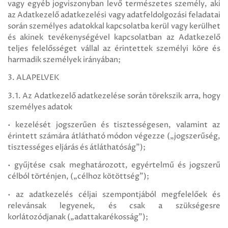
vagy egyéb jogviszonyban levő természetes személy, aki
az Adatkezelő adatkezelési vagy adatfeldolgozási feladatai
során személyes adatokkal kapcsolatba kerül vagy kerülhet
és akinek tevékenységével kapcsolatban az Adatkezelő
teljes felelősséget vállal az érintettek személyi köre és
harmadik személyek irányában;
3. ALAPELVEK
3.1. Az Adatkezelő adatkezelése során törekszik arra, hogy
személyes adatok
• kezelését jogszerűen és tisztességesen, valamint az
érintett számára átlátható módon végezze („jogszerűség,
tisztességes eljárás és átláthatóság”);
• gyűjtése csak meghatározott, egyértelmű és jogszerű
célból történjen, („célhoz kötöttség”);
• az adatkezelés céljai szempontjából megfelelőek és
relevánsak legyenek, és csak a szükségesre
korlátozódjanak („adattakarékosság”);