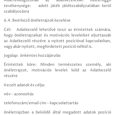
Adatfeldolgozónak az adatkezeléssel összefüggő
tevékenysége: adott játék játékszabályzatában kerül
szabályozásra
6.4. Beérkező önéletrajzok kezelése
Cél: Adatkezelő lehetővé teszi az érintettek számára,
hogy önéletrajzaikat és motivációs leveleiket eljuttassák
az Adatkezelő részére a nyitott pozícióval kapcsolatban,
vagy akár nyitott, meghirdetett pozíció nélkül is.
Jogalap: önkéntes hozzájárulás
Érintettek köre: Minden természetes személy, aki
önéletrajzot, motivációs levelet küld az Adatkezelő
részére
Kezelt adatok és célja:
név – azonosítás
telefonszám/email cím – kapcsolattartás
önéletrajzban a beküldő által megadott adatok pozíció