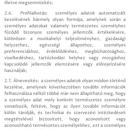
illetve megsemmisítés;
2.6. Profilalkotás: személyes adatok automatizált
kezelésének bármely olyan formája, amelynek során a
személyes adatokat valamely természetes személyhez
fűződő bizonyos személyes jellemzők értékelésére,
különösen a munkahelyi teljesítményhez, gazdasági
helyzethez, egészségi állapothoz, személyes
preferenciákhoz, érdeklődéshez, megbízhatósághoz,
viselkedéshez, tartózkodási helyhez vagy mozgáshoz
kapcsolódó jellemzők elemzésére vagy előrejelzésére
használják;
2.7. Álnevesítés: a személyes adatok olyan módon történő
kezelése, amelynek következtében további információk
felhasználása nélkül többé már nem állapítható meg, hogy
a személyes adat mely konkrét természetes személyre
vonatkozik, feltéve, hogy az ilyen további információt
külön tárolják, és technikai és szervezési intézkedések
megtételével biztosított, hogy azonosított vagy
azonosítható természetes személyekhez, ezt a személyes