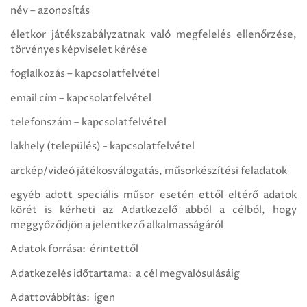
név – azonosítás
életkor játékszabályzatnak való megfelelés ellenőrzése,
törvényes képviselet kérése
foglalkozás – kapcsolatfelvétel
email cím – kapcsolatfelvétel
telefonszám – kapcsolatfelvétel
lakhely (település) - kapcsolatfelvétel
arckép/videó játékosválogatás, műsorkészítési feladatok
egyéb adott speciális műsor esetén ettől eltérő adatok
körét is kérheti az Adatkezelő abból a célból, hogy
meggyőződjön a jelentkező alkalmasságáról
Adatok forrása: érintettől
Adatkezelés időtartama: a cél megvalósulásáig
Adattovábbítás: igen