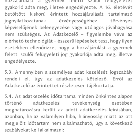
hozzájárulást a gyermek feletti szülői felügyeletet
gyakorló adta meg, illetve engedélyezte. A 16. életévét
betöltött kiskorú érintett hozzájárulását tartalmazó
jognyilatkozatának érvényességéhez törvényes
képviselőjének beleegyezése vagy utólagos jóváhagyása
nem szükséges. Az Adatkezelő – figyelembe véve az
elérhető technológiát – ésszerű lépéseket tesz, hogy ilyen
esetekben ellenőrizze, hogy a hozzájárulást a gyermek
feletti szülői felügyeleti jog gyakorlója adta meg, illetve
engedélyezte.
5.3. Amennyiben a személyes adat kezelését jogszabály
rendeli el, úgy az adatkezelés kötelező. Erről az
Adatkezelő az érintettet részletesen tájékoztatja.
5.4. Az adatkezelés időtartama minden önkéntes alapon
történő adatkezelési tevékenység esetében
meghatározásra került az adott adatkezelés leírásában,
azonban, ha az valamilyen hiba, hiányosság miatt az ott
megjelölt időtartam nem alkalmazható, úgy a következő
szabályokat kell alkalmazni: