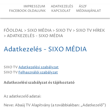
IMPRESSZUM
ADATKEZELÉS
ÁSZF
FACEBOOK OLDALUNK
KAPCSOLAT
MÉDIAAJÁNLAT
FŐOLDAL
>
SIXO MÉDIA
>
SIXO TV
>
SIXO TV HÍREK
>
ADATKEZELÉS - SIXO MÉDIA
Adatkezelés - SIXO MÉDIA
SIXO TV
Adatkezelési szabályzat
SIXO TV
Felhasználói szabályzat
Adatkezelési szabályzat és tájékoztató
Az adatkezelő adatai:
Neve: Abaúj TV Alapítvány (a továbbiakban: „Adatkezelő”)