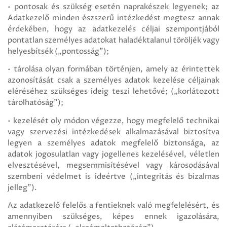
• pontosak és szükség esetén naprakészek legyenek; az
Adatkezelő minden észszerű intézkedést megtesz annak
érdekében, hogy az adatkezelés céljai szempontjából
pontatlan személyes adatokat haladéktalanul töröljék vagy
helyesbítsék („pontosság”);
• tárolása olyan formában történjen, amely az érintettek
azonosítását csak a személyes adatok kezelése céljainak
eléréséhez szükséges ideig teszi lehetővé; („korlátozott
tárolhatóság”);
• kezelését oly módon végezze, hogy megfelelő technikai
vagy szervezési intézkedések alkalmazásával biztosítva
legyen a személyes adatok megfelelő biztonsága, az
adatok jogosulatlan vagy jogellenes kezelésével, véletlen
elvesztésével, megsemmisítésével vagy károsodásával
szembeni védelmet is ideértve („integritás és bizalmas
jelleg”).
Az adatkezelő felelős a fentieknek való megfelelésért, és
amennyiben szükséges, képes ennek igazolására,