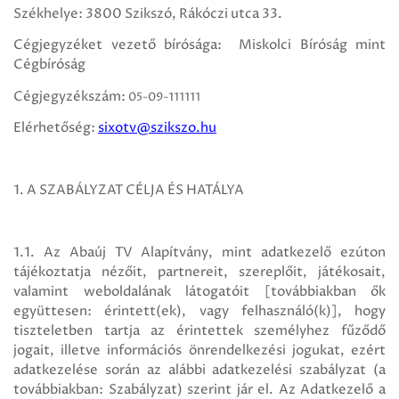
Székhelye: 3800 Szikszó, Rákóczi utca 33.
Cégjegyzéket vezető bírósága: Miskolci Bíróság mint
Cégbíróság
Cégjegyzékszám:
05-09-111111
Elérhetőség:
sixotv@szikszo.hu
1. A SZABÁLYZAT CÉLJA ÉS HATÁLYA
1.1. Az Abaúj TV Alapítvány, mint adatkezelő ezúton
tájékoztatja nézőit, partnereit, szereplőit, játékosait,
valamint weboldalának látogatóit [továbbiakban ők
együttesen: érintett(ek), vagy felhasználó(k)], hogy
tiszteletben tartja az érintettek személyhez fűződő
jogait, illetve információs önrendelkezési jogukat, ezért
adatkezelése során az alábbi adatkezelési szabályzat (a
továbbiakban: Szabályzat) szerint jár el. Az Adatkezelő a