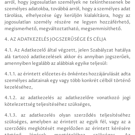
arról, hogy jogosulatlan személyek ne tekinthessenek be
személyes adatokba, továbbá arról, hogy a személyes adat
tárolása, elhelyezése úgy kerüljön kialakításra, hogy az
jogosulatlan személy részére ne legyen hozzáférhető,
megismerhető, megváltoztatható, megsemmisíthető.
4. AZ ADATKEZELÉS JOGSZERŰSÉGE ÉS CÉLJA
4.1. Az Adatkezelő által végzett, jelen Szabályzat hatálya
alá tartozó adatkezelések akkor és annyiban jogszerűek,
amennyiben legalább az alábbiak egyike teljesül:
4.1.1. az érintett előzetes és önkéntes hozzájárulását adta
személyes adatainak egy vagy több konkrét célból történő
kezeléséhez,
4.1.2. az adatkezelés az adatkezelőre vonatkozó jogi
kötelezettség teljesítéséhez szükséges,
4.1.3. az adatkezelés olyan szerződés teljesítéséhez
szükséges, amelyben az érintett az egyik fél, vagy az a
szerződés megkötését megelőzően az érintett kérésére