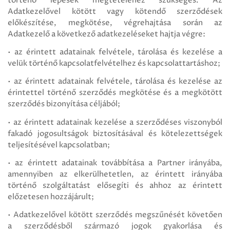
történő lépések megtételéhez szükséges. Az
Adatkezelővel kötött vagy kötendő szerződések
előkészítése, megkötése, végrehajtása során az
Adatkezelő a következő adatkezeléseket hajtja végre:
• az érintett adatainak felvétele, tárolása és kezelése a
velük történő kapcsolatfelvételhez és kapcsolattartáshoz;
• az érintett adatainak felvétele, tárolása és kezelése az
érintettel történő szerződés megkötése és a megkötött
szerződés bizonyítása céljából;
• az érintett adatainak kezelése a szerződéses viszonyból
fakadó jogosultságok biztosításával és kötelezettségek
teljesítésével kapcsolatban;
• az érintett adatainak továbbítása a Partner irányába,
amennyiben az elkerülhetetlen, az érintett irányába
történő szolgáltatást elősegíti és ahhoz az érintett
előzetesen hozzájárult;
• Adatkezelővel kötött szerződés megszűnését követően
a szerződésből származó jogok gyakorlása és