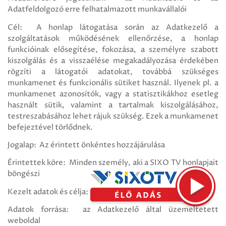
Adatfeldolgozó erre felhatalmazott munkavállalói
Cél: A honlap látogatása során az Adatkezelő a
szolgáltatások működésének ellenőrzése, a honlap
funkcióinak elősegítése, fokozása, a személyre szabott
kiszolgálás és a visszaélése megakadályozása érdekében
rögzíti a látogatói adatokat, továbbá szükséges
munkamenet és funkcionális sütiket használ. Ilyenek pl. a
munkamenet azonosítók, vagy a statisztikákhoz esetleg
használt sütik, valamint a tartalmak kiszolgálásához,
testreszabásához lehet rájuk szükség. Ezek a munkamenet
befejeztével törlődnek.
Jogalap: Az érintett önkéntes hozzájárulása
Érintettek köre: Minden személy, aki a SIXO TV honlapjait
böngészi
Kezelt adatok és célja: Azonosítószám, dátum, időpont
Adatok forrása: az Adatkezelő által üzemeltetett
weboldal