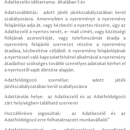
Adatkezelés időtartama: általában 5 év
Adattovábbítás: adott játék játékszabályzatában kerül
szabályozásra. Amennyiben a nyereményt a nyeremény
felajánlója adja át, vagy kézbesíti a nyertes részére, úgy az
Adatkezelő a nyertes nevét, e- mail címét, vagy közösségi
fiókjának azonosítóját, vagy telefonszámát átadja a
nyeremény felajánló szervezet részére a nyeremény
átadása, kézbesítése céljából. A nyeremény felajánlójának
a nyertessel való kapcsolatfelvétel alkalmával a nyeremény
átadáshoz szükséges további személyes adatokat kérhet el
a nyertestől saját döntése alapján.
Adatfeldolgozó személye: adott játék
játékszabályzatában kerül szabályozásra
Adattárolás helye: az Adatkezelő és az Adatfeldolgozó
zárt helyiségben található szerverei
Hozzáférésre jogosultak: az Adatkezelő és az
Adatfeldolgozó erre felhatalmazott munkavállalói"