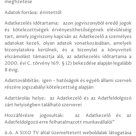
megfizetése
Adatok forrása: érintettől
Adatkezelés időtartama: azon jogviszonyból eredő jogok
és kötelezettségek érvényesíthetőségének elévüléséig
tart, amely jogviszony kapcsán az Adatkezelő a személyes
adatokat kezeli, olyan adatok vonatkozásában, amelyek
bizonylatokra kerülnek, és a bizonylat a könyvviteli
elszámolást támasztja alá, az adatkezelés időtartama a
2000. évi C. törvény 169. § (2) bekezdése alapján legalább
8 évig.
Adattovábbítás: igen – hatóságok és egyéb állami szervek
részére jogszabályi kötelezettség alapján
Adattárolás helye: az Adatkezelő és az Adatfeldolgozó
zárt helyiségben található szerverei
Hozzáférésre jogosultak: az Adatkezelő és az
Adatfeldolgozó erre felhatalmazott munkavállalói"
6.6. A SIXO TV által üzemeltetett weboldalak látogatása