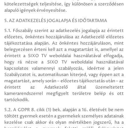
kötelezettségek teljesítése, így különösen a szerződésen
alapuló igények érvényesítése.
5. AZ ADATKEZELÉS JOGALAPJA ÉS IDŐTARTAMA
5.1. Főszabály szerint az adatkezelés jogalapja az érintett
előzetes, önkéntes hozzájárulása az Adatkezelő előzetes
tájékoztatása alapján. Az önkéntes hozzájáruláson, mint
belegyezésen érteni kell azt a magatartást is, amellyel az
érintett a SIXO TV weboldalai használatával elfogadja,
hogy rá nézve a SIXO TV weboldalai használatával
kapcsolatos valamennyi szabályozás, ideértve a jelen
Szabályzatot is, automatikusan kiterjed, vagy éppen azt a
magatartást, amely során – előzetes tájékoztatás után – az
érintett az Adatkezelő által üzemeltetett
kamerarendszerrel megfigyelt területre belép és ott
tartózkodik.
5.2. A GDPR 8. cikk (1) bek. alapján a 16. életévét be nem
töltött gyermek esetén a gyermekek személyes adatainak
kezelése csak akkor és olyan mértékben jogszerű, ha a