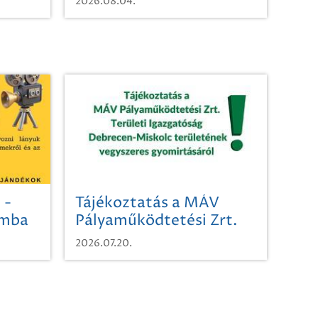
2026.08.04.
 -
Tájékoztatás a MÁV
omba
Pályaműködtetési Zrt.
Területi Igazgatóság
2026.07.20.
Debrecen-Miskolc
területének vegyszeres
gyomirtásáról