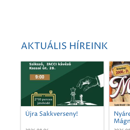
AKTUÁLIS HÍREINK
Újra Sakkverseny!
Nyáre
Mágn