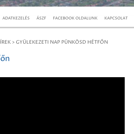
ADATKEZELÉS
ÁSZF
FACEBOOK OLDALUNK
KAPCSOLAT
ÍREK
>
GYÜLEKEZETI NAP PÜNKÖSD HÉTFŐN
főn