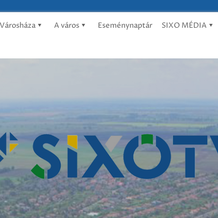
Városháza
A város
Eseménynaptár
SIXO MÉDIA