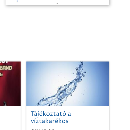
Tájékoztató a
víztakarékos
vízhasználatról