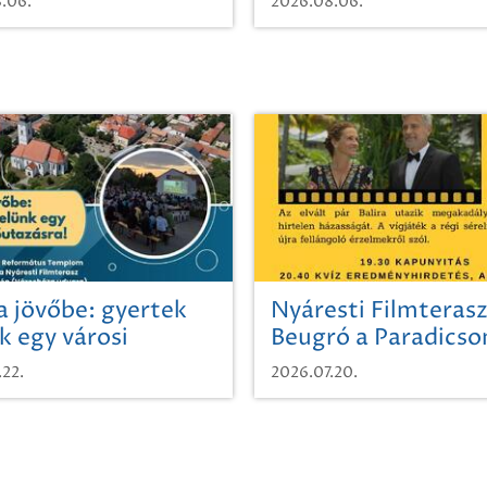
.06.
2026.08.06.
a jövőbe: gyertek
Nyáresti Filmterasz
k egy városi
Beugró a Paradics
azásra!
.22.
2026.07.20.