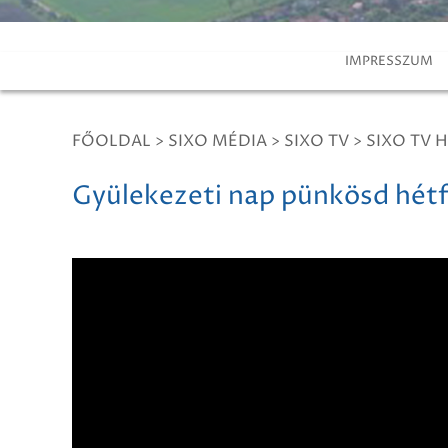
IMPRESSZUM
FŐOLDAL
>
SIXO MÉDIA
>
SIXO TV
>
SIXO TV H
Gyülekezeti nap pünkösd hét