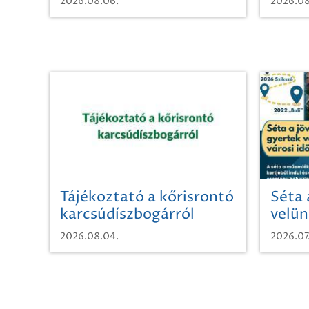
2026.08.06.
2026.08
Tájékoztató a kőrisrontó
Séta 
karcsúdíszbogárról
velün
időut
2026.08.04.
2026.07