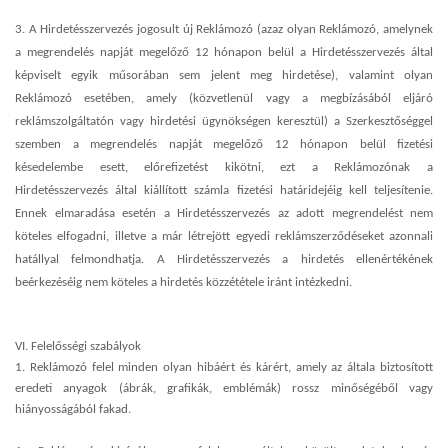
3. A Hirdetésszervezés jogosult új Reklámozó (azaz olyan Reklámozó, amelynek
a megrendelés napját megelőző 12 hónapon belül a Hirdetésszervezés által
képviselt egyik műsorában sem jelent meg hirdetése), valamint olyan
Reklámozó esetében, amely (közvetlenül vagy a megbízásából eljáró
reklámszolgáltatón vagy hirdetési ügynökségen keresztül) a Szerkesztőséggel
szemben a megrendelés napját megelőző 12 hónapon belül fizetési
késedelembe esett, előrefizetést kikötni, ezt a Reklámozónak a
Hirdetésszervezés által kiállított számla fizetési
határidejéig kell teljesítenie.
Ennek elmaradása esetén a Hirdetésszervezés az adott megrendelést nem
köteles elfogadni, illetve a már létrejött egyedi reklámszerződéseket azonnali
hatállyal felmondhatja. A Hirdetésszervezés a hirdetés ellenértékének
beérkezéséig nem köteles a hirdetés közzététele iránt intézkedni.
VI. Felelősségi szabályok
1. Reklámozó felel minden olyan hibáért és kárért, amely az általa biztosított
eredeti anyagok (ábrák, grafikák, emblémák) rossz minőségéből vagy
hiányosságából fakad.