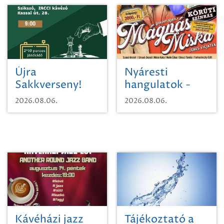
Újra
Nyáresti
Sakkverseny!
hangulatok -
Mágnás Miska
2026.08.06.
2026.08.06.
Kávéházi jazz
Tájékoztató a