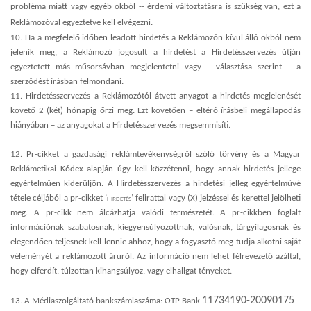
probléma miatt vagy egyéb okból -- érdemi változtatásra is szükség van, ezt a
Reklámozóval egyeztetve kell elvégezni.
10. Ha a megfelelő időben leadott hirdetés a Reklámozón kívül álló okból nem
jelenik meg, a Reklámozó jogosult a hirdetést a Hirdetésszervezés útján
egyeztetett más műsorsávban megjelentetni vagy – választása szerint – a
szerződést írásban felmondani.
11. Hirdetésszervezés a Reklámozótól átvett anyagot a hirdetés megjelenését
követő 2 (két) hónapig őrzi meg. Ezt követően – eltérő írásbeli megállapodás
hiányában – az anyagokat a Hirdetésszervezés megsemmisíti.
12. Pr-cikket a gazdasági reklámtevékenységről szóló törvény és a Magyar
Reklámetikai Kódex alapján úgy kell közzétenni, hogy annak hirdetés jellege
egyértelműen kiderüljön. A Hirdetésszervezés a hirdetési jelleg egyértelművé
tétele céljából a pr-cikket
’hirdetés’
felirattal vagy (X) jelzéssel és kerettel jelölheti
meg. A pr-cikk nem álcázhatja valódi természetét. A pr-cikkben foglalt
információnak szabatosnak, kiegyensúlyozottnak, valósnak, tárgyilagosnak és
elegendően teljesnek kell lennie ahhoz, hogy a fogyasztó meg tudja alkotni saját
véleményét a reklámozott áruról. Az információ nem lehet félrevezető azáltal,
hogy elferdít, túlzottan kihangsúlyoz, vagy elhallgat tényeket.
11734190-20090175
13. A Médiaszolgáltató bankszámlaszáma: OTP Bank