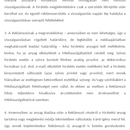
hiányok pótlására vonatkozó felhívás önmagában nem minősül
visszaigazolásnak. A hirdetés megjelentetésére csak a szerződés létrejötte után
kerülhet sor. Az egyedi reklámszerződés a visszaigazolás napján lép hatályba a
visszaigazolásban szereplő feltételekkel.
3. A Reklámozónak a megrendeléshez – amennyiben ez nem lehetséges, úgy a
visszaigazolásban rögzített határidőre, de legkésőbb a médiaajánlatban
meghatározott leadási határidőig – kész hirdetési anyagot kell mellékelnie,
kivéve, ha az anyag elkészítését a Médiaszolgáltatótól rendeli meg. Színes
hirdetés esetén a színre bontott filmhez analóg proofot, az elektronikus
formában (cd, dvd, e-mail) elküldött hirdetés esetén mellékelni kell a hirdetés
kinyomtatott változatát (azaz színes printet vagy proofot), mert ennek
hiányában az esetlegesen bekövetkező esztétikai, szöveg- és/vagy színhibákért a
Médiaszolgáltató felelősséget nem vállal, és ebben az esetben a Reklámozó
hibás teljesítésre hivatkozva árcsökkentést nem érvényesíthet a
Médiaszolgáltatóval szemben.
4. Amennyiben az anyag átadása után a Reklámozó részéről a hirdetési anyag
tartalma vagy megjelenési módja tekintetében változtatás iránti igény merül fel,
úgy ennek bejelentésekor Reklámozó új anyagról is köteles gondoskodni.