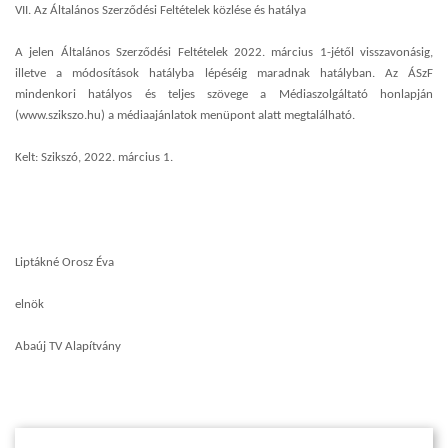
VII. Az Általános Szerződési Feltételek közlése és hatálya
A jelen Általános Szerződési Feltételek 2022. március 1-jétől visszavonásig,
illetve a módosítások hatályba lépéséig maradnak hatályban. Az ÁSzF
mindenkori hatályos és teljes szövege a Médiaszolgáltató honlapján
(www.szikszo.hu) a médiaajánlatok menüpont alatt megtalálható.
Kelt: Szikszó, 2022. március 1.
Liptákné Orosz Éva
elnök
Abaúj TV Alapítvány