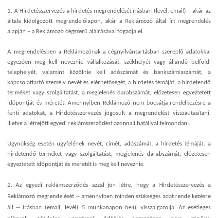
1. A Hirdetésszervezés a hirdetés megrendelését írásban (levél, email) – akár az
általa kidolgozott megrendelőlapon, akár a Reklámozó által írt megrendelés
alapján – a Reklámozó cégszerű aláírásával fogadja el.
A megrendelésben a Reklámozónak a cégnyilvántartásban szereplő adatokkal
egyezően meg kell neveznie vállalkozását, székhelyét vagy állandó belföldi
telephelyét, valamint közölnie kell adószámát és bankszámlaszámát, a
kapcsolattartó személy nevét és elérhetőségét, a hirdetés témáját, a hirdetendő
terméket vagy szolgáltatást, a megjelenés darabszámát, előzetesen egyeztetett
időpontját és méretét. Amennyiben Reklámozó nem bocsátja rendelkezésre a
fenti adatokat, a Hirdetésszervezés jogosult a megrendelést visszautasítani,
illetve a létrejött egyedi reklámszerződést azonnali hatállyal felmondani.
Ügynökség esetén ügyfelének nevét, címét, adószámát, a hirdetés témáját, a
hirdetendő terméket vagy szolgáltatást, megjelenés darabszámát, előzetesen
egyeztetett időpontját és méretét is meg kell neveznie.
2. Az egyedi reklámszerződés azzal jön létre, hogy a Hirdetésszervezés a
Reklámozó megrendelését -- amennyiben minden szükséges adat rendelkezésre
áll -- írásban (email, levél) 5 munkanapon belül visszaigazolja. Az esetleges