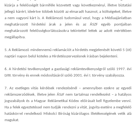
kizárja a felelősségét bármiféle közvetett vagy következményi, illetve biztatási
jellegű kárért, ideértve többek között az elmaradt hasznot, a költségeket, illetve
a nem vagyoni kárt is. A Reklámozó tudomásul veszi, hogy a Médiaajánlatban
meghatározott hirdetési árak a jelen és az ÁSZF egyéb pontjaiban
meghatározott felelősségkorlátozásokra tekintettel lettek az adott mértékben
megállapítva.
5. A Reklámozó mindennemű reklamációt a hirdetés megjelenését követő 5 (öt)
naptári napon belül köteles a Hirdetésszervezésnek írásban bejelenteni.
6. A hirdetési tevékenységet a gazdasági reklámtevékenységről szóló 1997. évi
LVIII. törvény és ennek módosításáról szóló 2001. évi I. törvény szabályozza.
7. Az esetleges vitás kérdések rendezésénél – amennyiben ezekre az egyedi
reklámszerződések, illetve jelen ÁSzF nem tartalmaz rendelkezést – a hatályos
jogszabályok és a Magyar Reklámetikai Kódex előírásait kell figyelembe venni.
Ha a felek egyeztetéssel nem tudják rendezni a vitát, jogvita esetére a megfelelő
hatáskörrel rendelkező Miskolci Bíróság kizárólagos illetékességének vetik alá
magukat.