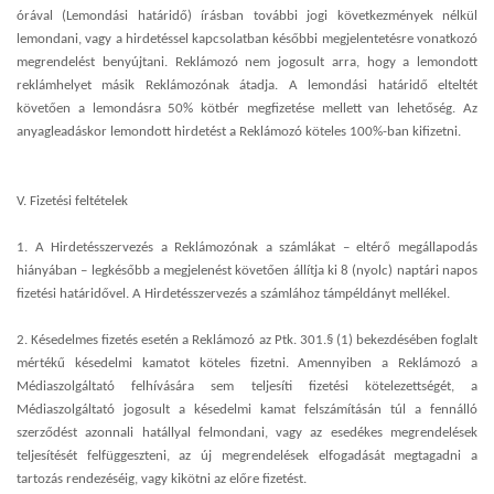
órával (Lemondási határidő) írásban további jogi következmények nélkül
lemondani, vagy a hirdetéssel kapcsolatban későbbi megjelentetésre vonatkozó
megrendelést benyújtani. Reklámozó nem jogosult arra, hogy a lemondott
reklámhelyet másik Reklámozónak átadja. A lemondási határidő elteltét
követően a lemondásra 50% kötbér megfizetése mellett van lehetőség. Az
anyagleadáskor lemondott hirdetést a Reklámozó köteles 100%-ban kifizetni.
V. Fizetési feltételek
1. A Hirdetésszervezés a Reklámozónak a számlákat – eltérő megállapodás
hiányában – legkésőbb a megjelenést követően állítja ki 8 (nyolc) naptári napos
fizetési határidővel. A Hirdetésszervezés a számlához támpéldányt mellékel.
2. Késedelmes fizetés esetén a Reklámozó az Ptk. 301.§ (1) bekezdésében foglalt
mértékű késedelmi kamatot köteles fizetni. Amennyiben a Reklámozó a
Médiaszolgáltató felhívására sem teljesíti fizetési kötelezettségét, a
Médiaszolgáltató jogosult a késedelmi kamat felszámításán túl a fennálló
szerződést azonnali hatállyal felmondani, vagy az esedékes megrendelések
teljesítését felfüggeszteni, az új megrendelések elfogadását megtagadni a
tartozás rendezéséig, vagy kikötni az előre fizetést.