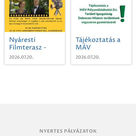
Nyáresti
Tájékoztatás a
Filmterasz -
MÁV
Beugró a
Pályaműködtetési
2026.07.20.
2026.07.20.
Paradicsomba
Zrt. Területi
Igazgatóság
Debrecen-
Miskolc
területének
vegyszeres
gyomirtásáról
NYERTES PÁLYÁZATOK