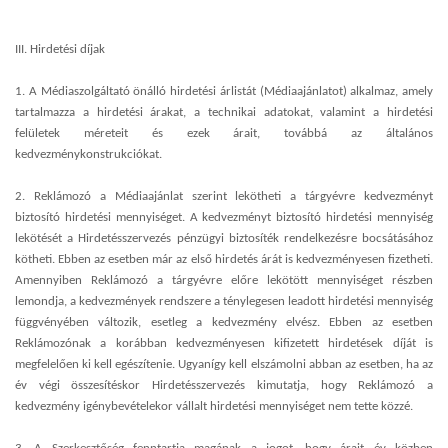
III. Hirdetési díjak
1. A Médiaszolgáltató önálló hirdetési árlistát (Médiaajánlatot) alkalmaz, amely
tartalmazza a hirdetési árakat, a technikai adatokat, valamint a hirdetési
felületek méreteit és ezek árait, továbbá az általános
kedvezménykonstrukciókat.
2. Reklámozó a Médiaajánlat szerint lekötheti a tárgyévre kedvezményt
biztosító hirdetési mennyiséget. A kedvezményt biztosító hirdetési mennyiség
lekötését a Hirdetésszervezés pénzügyi biztosíték rendelkezésre bocsátásához
kötheti. Ebben az esetben már az első hirdetés árát is kedvezményesen fizetheti.
Amennyiben Reklámozó a tárgyévre előre lekötött mennyiséget részben
lemondja, a kedvezmények rendszere a ténylegesen leadott hirdetési mennyiség
függvényében változik, esetleg a kedvezmény elvész. Ebben az esetben
Reklámozónak a korábban kedvezményesen kifizetett hirdetések díját is
megfelelően ki kell egészítenie. Ugyanígy kell elszámolni abban az esetben, ha az
év végi összesítéskor Hirdetésszervezés kimutatja, hogy Reklámozó a
kedvezmény igénybevételekor vállalt hirdetési mennyiséget nem tette közzé.