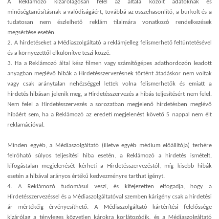
A Reklámozó kizárólagosan felel az általa közölt adatoknak és
minőségtanúsításnak a valódiságáért, továbbá az összehasonlító, a burkolt és a
tudatosan nem észlelhető reklám tilalmára vonatkozó rendelkezések
megsértése esetén.
2. A hirdetéseket a Médiaszolgáltató a reklámjelleg felismerhető feltüntetésével
és a környezettől elkülönítve teszi közzé.
3. Ha a Reklámozó által kész filmen vagy számítógépes adathordozón leadott
anyagban meglévő hibák a Hirdetésszervezésnek történt átadáskor nem voltak
vagy csak aránytalan nehézséggel lettek volna felismerhetők és emiatt a
hirdetés hibásan jelenik meg, a Hirdetésszervezés a hibás teljesítésért nem felel.
Nem felel a Hirdetésszervezés a sorozatban megjelenő hirdetésben meglévő
hibáért sem, ha a Reklámozó az eredeti megjelenést követő 5 nappal nem élt
reklamációval.
Minden egyéb, a Médiaszolgáltató (illetve egyéb médium előállítója) terhére
felróható súlyos teljesítési hiba esetén, a Reklámozó a hirdetés ismételt,
kifogástalan megjelenését kérheti a Hirdetésszervezéstól, míg kisebb hibák
esetén a hibával arányos értékű kedvezményre tarthat igényt.
4. A Reklámozó tudomásul veszi, és kifejezetten elfogadja, hogy a
Hirdetésszervezéssel és a Médiaszolgáltatóval szemben kárigény csak a hirdetési
ár mértékéig érvényesíthető. A Médiaszolgáltató kártérítési felelőssége
kizárólag a tényleges közvetlen károkra korlátozódik, és a Médiaszolgáltató