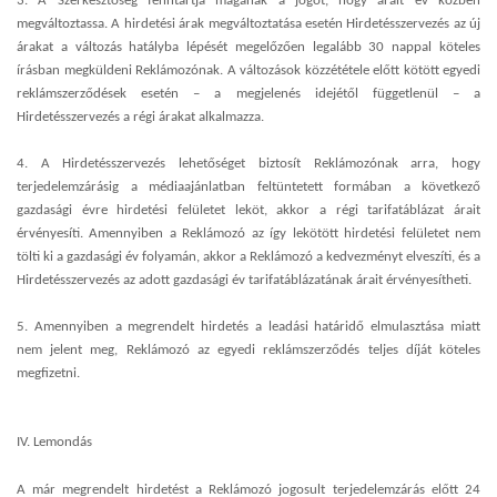
3. A Szerkesztőség fenntartja magának a jogot, hogy árait év közben
megváltoztassa. A hirdetési árak megváltoztatása esetén Hirdetésszervezés az új
árakat a változás hatályba lépését megelőzően legalább 30 nappal köteles
írásban megküldeni Reklámozónak. A változások közzététele előtt kötött egyedi
reklámszerződések esetén – a megjelenés idejétől függetlenül – a
Hirdetésszervezés a régi árakat alkalmazza.
4.
A Hirdetésszervezés lehetőséget biztosít Reklámozónak arra, hogy
terjedelemzárásig a médiaajánlatban feltüntetett formában a következő
gazdasági évre hirdetési felületet leköt, akkor a régi tarifatáblázat árait
érvényesíti. Amennyiben a Reklámozó az így lekötött hirdetési felületet nem
tölti ki a gazdasági év folyamán, akkor a Reklámozó a kedvezményt elveszíti, és a
Hirdetésszervezés az adott gazdasági év tarifatáblázatának árait érvényesítheti.
5.
Amennyiben a megrendelt hirdetés a leadási határidő elmulasztása miatt
nem jelent meg, Reklámozó az egyedi reklámszerződés teljes díját köteles
megfizetni.
IV. Lemondás
A már megrendelt hirdetést a Reklámozó jogosult terjedelemzárás előtt 24