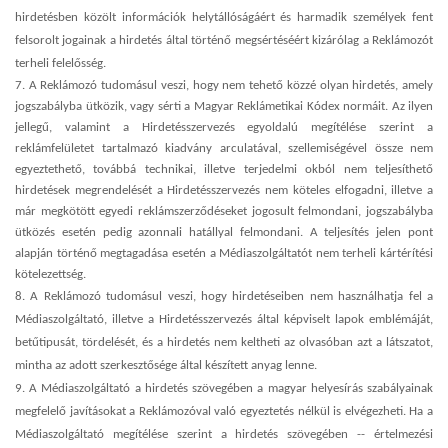
hirdetésben közölt információk helytállóságáért és harmadik személyek fent
felsorolt jogainak a hirdetés által történő megsértéséért kizárólag a Reklámozót
terheli felelősség.
7. A
Reklámozó tudomásul veszi, hogy nem tehető közzé olyan hirdetés, amely
jogszabályba ütközik, vagy sérti a Magyar Reklámetikai Kódex normáit. Az ilyen
jellegű, valamint a Hirdetésszervezés egyoldalú megítélése szerint a
reklámfelületet tartalmazó kiadvány arculatával, szellemiségével össze nem
egyeztethető, továbbá technikai, illetve terjedelmi okból nem teljesíthető
hirdetések megrendelését a Hirdetésszervezés nem köteles elfogadni, illetve a
már megkötött egyedi reklámszerződéseket jogosult felmondani, jogszabályba
ütközés esetén pedig azonnali hatállyal felmondani. A teljesítés jelen pont
alapján történő megtagadása esetén a Médiaszolgáltatót nem terheli kártérítési
kötelezettség.
8. A Reklámozó tudomásul veszi, hogy hirdetéseiben nem használhatja fel a
Médiaszolgáltató, illetve a Hirdetésszervezés által képviselt lapok emblémáját,
betűtipusát, tördelését, és a hirdetés nem keltheti az olvasóban azt a látszatot,
mintha az adott szerkesztősége által készített anyag lenne.
9.
A Médiaszolgáltató a hirdetés szövegében a magyar helyesírás szabályainak
megfelelő javításokat a Reklámozóval való egyeztetés nélkül is elvégezheti. Ha a
Médiaszolgáltató megítélése szerint a hirdetés szövegében -- értelmezési