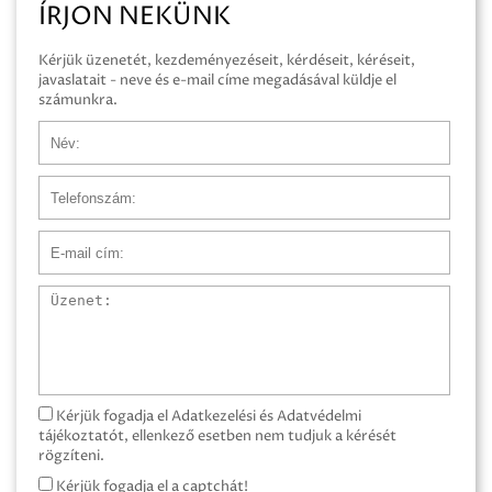
ÍRJON NEKÜNK
Kérjük üzenetét, kezdeményezéseit, kérdéseit, kéréseit,
javaslatait - neve és e-mail címe megadásával küldje el
számunkra.
Név
Telefonszám
E-mail cím
Üzenet
Kérjük fogadja el Adatkezelési és Adatvédelmi
tájékoztatót, ellenkező esetben nem tudjuk a kérését
rögzíteni.
Kérjük fogadja el a captchát!