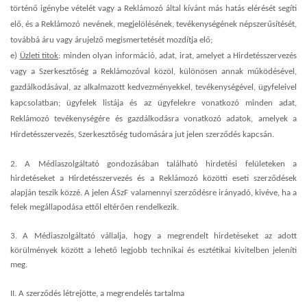
történő igénybe vételét vagy a Reklámozó által kívánt más hatás elérését segíti
elő, és a Reklámozó nevének, megjelölésének, tevékenységének népszerűsítését,
továbbá áru vagy árujelző megismertetését mozdítja elő;
e)
Üzleti titok
: minden olyan információ, adat, irat, amelyet a Hirdetésszervezés
vagy a Szerkesztőség a Reklámozóval közöl, különösen annak működésével,
gazdálkodásával, az alkalmazott kedvezményekkel, tevékenységével, ügyfeleivel
kapcsolatban; ügyfelek listája és az ügyfelekre vonatkozó minden adat,
Reklámozó tevékenységére és gazdálkodásra vonatkozó adatok, amelyek a
Hirdetésszervezés, Szerkesztőség tudomására jut jelen szerződés kapcsán.
2. A Médiaszolgáltató gondozásában található hirdetési felületeken a
hirdetéseket a Hirdetésszervezés és a Reklámozó közötti eseti szerződések
alapján teszik közzé. A jelen ÁSzF valamennyi szerződésre irányadó, kivéve, ha a
felek megállapodása ettől eltérően rendelkezik.
3. A Médiaszolgáltató vállalja, hogy a megrendelt hirdetéseket az adott
körülmények között a lehető legjobb technikai és esztétikai kivitelben jeleníti
meg.
II. A szerződés létrejötte, a megrendelés tartalma