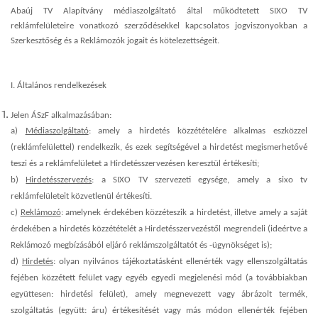
Abaúj TV Alapítvány médiaszolgáltató által működtetett SIXO TV
reklámfelületeire vonatkozó szerződésekkel kapcsolatos jogviszonyokban a
Szerkesztőség és a Reklámozók jogait és kötelezettségeit.
I. Általános rendelkezések
Jelen ÁSzF alkalmazásában:
a)
Médiaszolgáltató
: amely a hirdetés közzétételére alkalmas eszközzel
(reklámfelülettel) rendelkezik, és ezek segítségével a hirdetést megismerhetővé
teszi és a reklámfelületet a Hirdetésszervezésen keresztül értékesíti;
b)
Hirdetésszervezés
: a SIXO TV szervezeti egysége, amely a sixo tv
reklámfelületeit közvetlenül értékesíti.
c)
Reklámozó
: amelynek érdekében közzéteszik a hirdetést, illetve amely a saját
érdekében a hirdetés közzétételét a Hirdetésszervezéstől megrendeli
(ideértve a
Reklámozó megbízásából eljáró reklámszolgáltatót és -ügynökséget is)
;
d)
Hirdetés
: olyan nyilvános tájékoztatásként ellenérték vagy ellenszolgáltatás
fejében közzétett felület vagy egyéb egyedi megjelenési mód (a továbbiakban
együttesen: hirdetési felület), amely megnevezett vagy ábrázolt termék,
szolgáltatás (együtt: áru) értékesítését vagy más módon ellenérték fejében