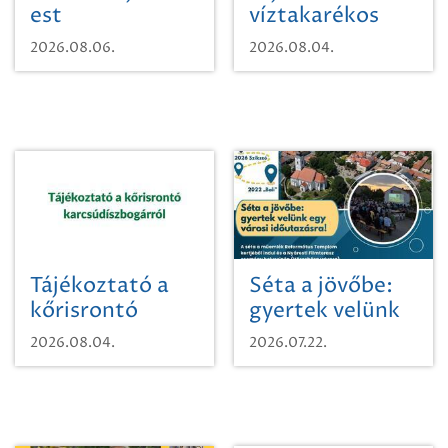
est
víztakarékos
vízhasználatról
2026.08.06.
2026.08.04.
Tájékoztató a
Séta a jövőbe:
kőrisrontó
gyertek velünk
karcsúdíszbogárról
egy városi
2026.08.04.
2026.07.22.
időutazásra!