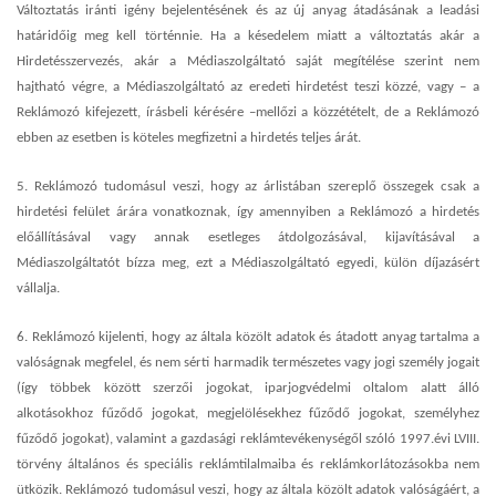
Változtatás iránti igény bejelentésének és az új anyag átadásának a leadási
határidőig meg kell történnie. Ha a késedelem miatt a változtatás akár a
Hirdetésszervezés, akár a Médiaszolgáltató saját megítélése szerint nem
hajtható végre, a Médiaszolgáltató az eredeti hirdetést teszi közzé, vagy – a
Reklámozó kifejezett, írásbeli kérésére –mellőzi a közzétételt, de a Reklámozó
ebben az esetben is köteles megfizetni a hirdetés teljes árát.
5. Reklámozó tudomásul veszi, hogy az árlistában szereplő összegek csak a
hirdetési felület árára vonatkoznak, így amennyiben a Reklámozó a hirdetés
előállításával vagy annak esetleges átdolgozásával, kijavításával a
Médiaszolgáltatót bízza meg, ezt a Médiaszolgáltató egyedi, külön díjazásért
vállalja.
6. Reklámozó kijelenti, hogy az általa közölt adatok és átadott anyag tartalma a
valóságnak megfelel, és nem sérti harmadik természetes vagy jogi személy jogait
(így többek között szerzői jogokat, iparjogvédelmi oltalom alatt álló
alkotásokhoz fűződő jogokat, megjelölésekhez fűződő jogokat, személyhez
fűződő jogokat), valamint a gazdasági reklámtevékenységől szóló 1997.évi LVIII.
törvény általános és speciális reklámtilalmaiba és reklámkorlátozásokba nem
ütközik. Reklámozó tudomásul veszi, hogy az általa közölt adatok valóságáért, a