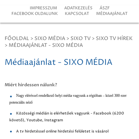
IMPRESSZUM
ADATKEZELÉS
ÁSZF
FACEBOOK OLDALUNK
KAPCSOLAT
MÉDIAAJÁNLAT
FŐOLDAL
>
SIXO MÉDIA
>
SIXO TV
>
SIXO TV HÍREK
>
MÉDIAAJÁNLAT - SIXO MÉDIA
Médiaajánlat - SIXO MÉDIA
Miért hirdessen nálunk?
Nagy eléréssel rendelkező helyi média vagyunk a régióban – közel 300 ezer
potenciális néző
Közösségi médián is elérhetőek vagyunk - Facebook (6200
követő), Youtube, Instagram
A tv hirdetéssel online hirdetési felületet is vásárol