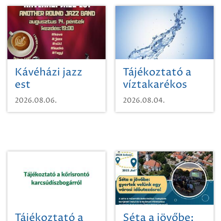
Kávéházi jazz
Tájékoztató a
est
víztakarékos
vízhasználatról
2026.08.06.
2026.08.04.
Tájékoztató a
Séta a jövőbe: