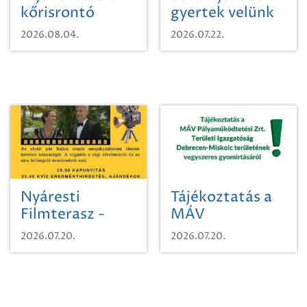
kőrisrontó
gyertek velünk
karcsúdíszbogárról
egy városi
2026.08.04.
2026.07.22.
időutazásra!
Nyáresti
Tájékoztatás a
Filmterasz -
MÁV
Beugró a
Pályaműködtetési
2026.07.20.
2026.07.20.
Paradicsomba
Zrt. Területi
Igazgatóság
Debrecen-
Miskolc