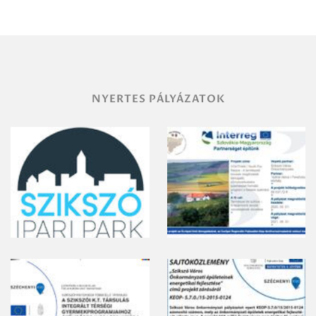
területének
vegyszeres
gyomirtásáról
NYERTES PÁLYÁZATOK