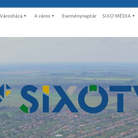
Városháza
A város
Eseménynaptár
SIXO MÉDIA