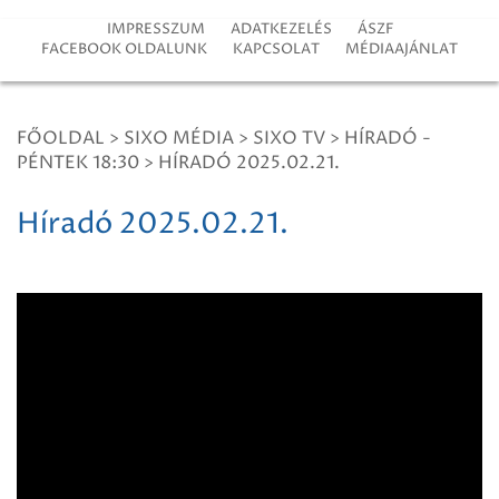
IMPRESSZUM
ADATKEZELÉS
ÁSZF
FACEBOOK OLDALUNK
KAPCSOLAT
MÉDIAAJÁNLAT
FŐOLDAL
>
SIXO MÉDIA
>
SIXO TV
>
HÍRADÓ -
PÉNTEK 18:30
>
HÍRADÓ 2025.02.21.
Híradó 2025.02.21.