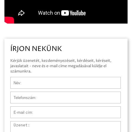
ÍRJON NEKÜNK
Kérjük üzenetét, kezdeményezéseit, kérdéseit, kéréseit,
javaslatait - neve és e-mail címe megadásával küldje el
számunkra.
Név
Telefonszám
E-mail cím
Üzenet