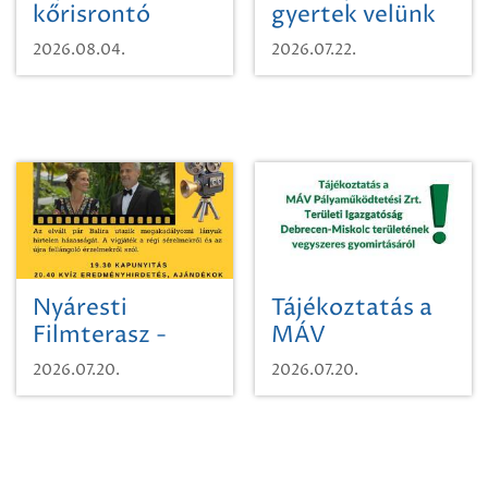
kőrisrontó
gyertek velünk
karcsúdíszbogárról
egy városi
2026.08.04.
2026.07.22.
időutazásra!
Nyáresti
Tájékoztatás a
Filmterasz -
MÁV
Beugró a
Pályaműködtetési
2026.07.20.
2026.07.20.
Paradicsomba
Zrt. Területi
Igazgatóság
Debrecen-
Miskolc