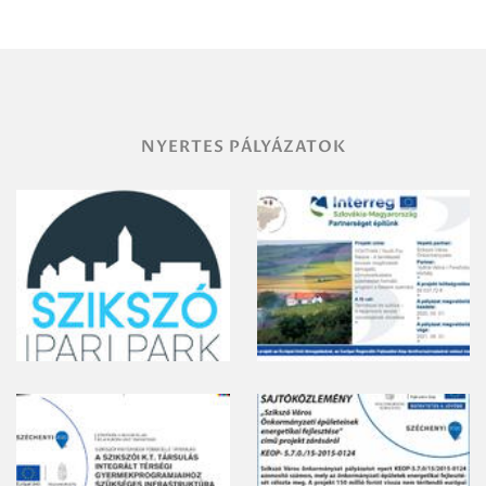
területének
vegyszeres
gyomirtásáról
NYERTES PÁLYÁZATOK