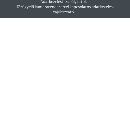
Adatkezelési szabályzatok
Térfigyelő kamerarendszerrel kapcsolatos adatkezelési
tájékoztató