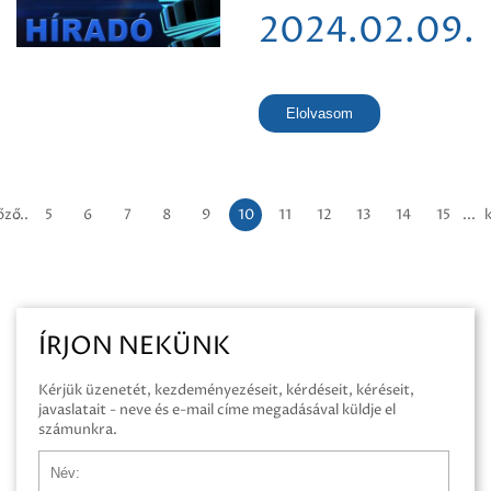
2024.02.09.
Elolvasom
őző
...
5
6
7
8
9
10
11
12
13
14
15
...
ÍRJON NEKÜNK
Kérjük üzenetét, kezdeményezéseit, kérdéseit, kéréseit,
javaslatait - neve és e-mail címe megadásával küldje el
számunkra.
Név