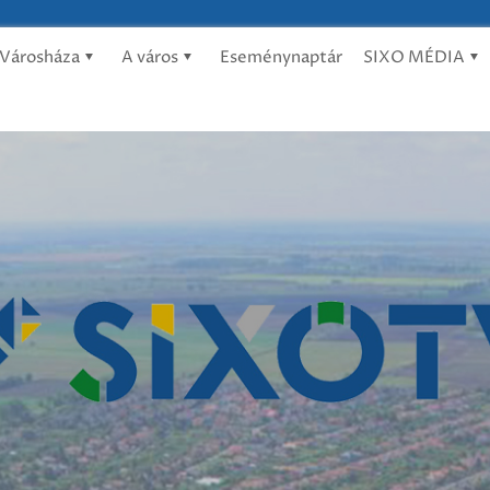
Városháza
A város
Eseménynaptár
SIXO MÉDIA