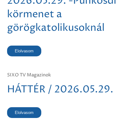
2026.05.29. -Pünkösdi
körmenet a
görögkatolikusoknál
Elolvasom
SIXO TV Magazinok
HÁTTÉR / 2026.05.29.
Elolvasom