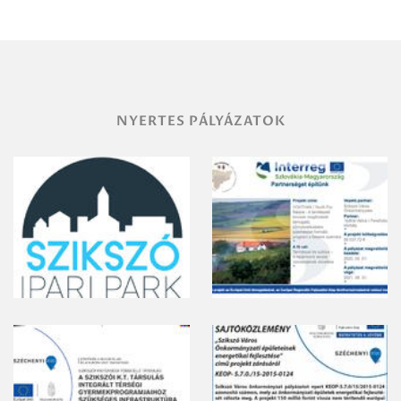
területének
vegyszeres
gyomirtásáról
NYERTES PÁLYÁZATOK