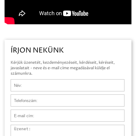
ÍRJON NEKÜNK
Kérjük üzenetét, kezdeményezéseit, kérdéseit, kéréseit,
javaslatait - neve és e-mail címe megadásával küldje el
számunkra.
Név
Telefonszám
E-mail cím
Üzenet