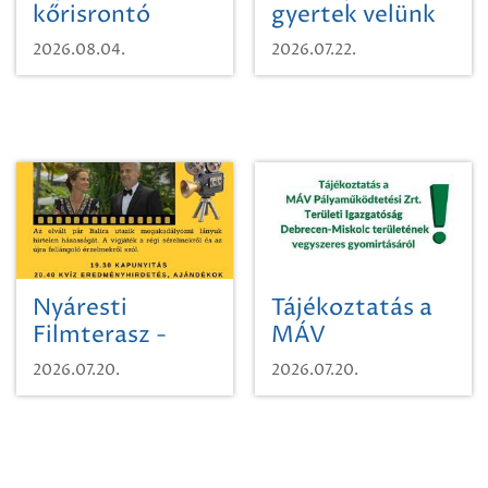
kőrisrontó
gyertek velünk
karcsúdíszbogárról
egy városi
2026.08.04.
2026.07.22.
időutazásra!
Nyáresti
Tájékoztatás a
Filmterasz -
MÁV
Beugró a
Pályaműködtetési
2026.07.20.
2026.07.20.
Paradicsomba
Zrt. Területi
Igazgatóság
Debrecen-
Miskolc