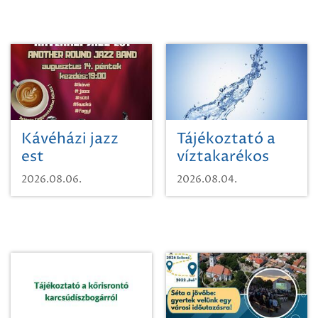
Kávéházi jazz
Tájékoztató a
est
víztakarékos
vízhasználatról
2026.08.06.
2026.08.04.