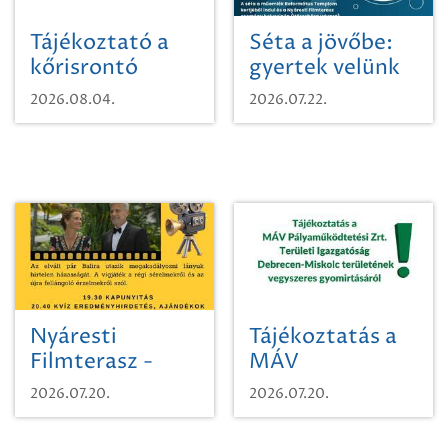
Tájékoztató a
Séta a jövőbe:
kőrisrontó
gyertek velünk
karcsúdíszbogárról
egy városi
2026.08.04.
2026.07.22.
időutazásra!
Nyáresti
Tájékoztatás a
Filmterasz -
MÁV
Beugró a
Pályaműködtetési
2026.07.20.
2026.07.20.
Paradicsomba
Zrt. Területi
Igazgatóság