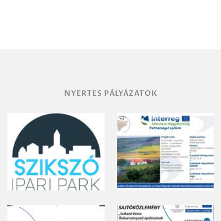
Debrecen-
Miskolc
területének
vegyszeres
gyomirtásáról
NYERTES PÁLYÁZATOK