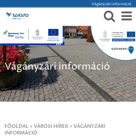
Vágányzári információ
Vágányzári információ
FŐOLDAL
>
VÁROSI HÍREK
>
VÁGÁNYZÁRI
INFORMÁCIÓ