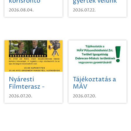
kőrisrontó
gyertek velünk
karcsúdíszbogárról
egy városi
2026.08.04.
2026.07.22.
időutazásra!
Nyáresti
Tájékoztatás a
Filmterasz -
MÁV
Beugró a
Pályaműködtetési
2026.07.20.
2026.07.20.
Paradicsomba
Zrt. Területi
Igazgatóság
Debrecen-
Miskolc
területének