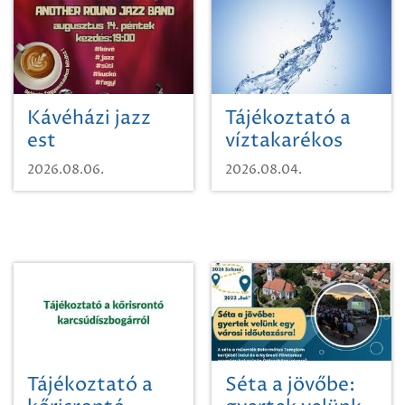
Kávéházi jazz
Tájékoztató a
est
víztakarékos
vízhasználatról
2026.08.06.
2026.08.04.
Tájékoztató a
Séta a jövőbe: