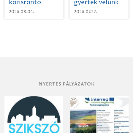
kőrisrontó
gyertek velünk
karcsúdíszbogárról
egy városi
2026.08.04.
2026.07.22.
időutazásra!
NYERTES PÁLYÁZATOK