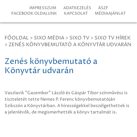
IMPRESSZUM
ADATKEZELÉS
ÁSZF
FACEBOOK OLDALUNK
KAPCSOLAT
MÉDIAAJÁNLAT
FŐOLDAL
>
SIXO MÉDIA
>
SIXO TV
>
SIXO TV HÍREK
>
ZENÉS KÖNYVBEMUTATÓ A KÖNYVTÁR UDVARÁN
Zenés könyvbemutató a
Könyvtár udvarán
Vaszlavik "Gazember" László és Gáspár Tibor színművész is
tiszteletét tette Nemes P. Ferenc könyvbemutatóján
Szikszón a Könyvtárban. A hírességekkel beszélgethettek is
a jelenlévők, de megismerhették a könyv tartalmát is.