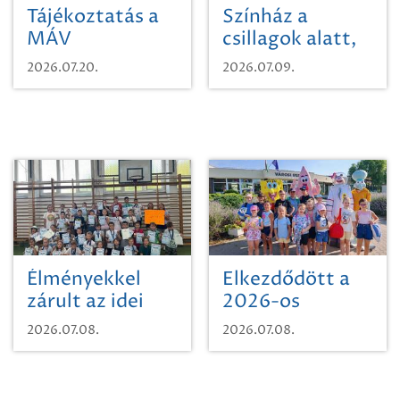
Tájékoztatás a
Színház a
MÁV
csillagok alatt,
Pályaműködtetési
sikeres nyitány
2026.07.20.
2026.07.09.
Zrt. Területi
Szikszón
Igazgatóság
Debrecen-
Miskolc
területének
vegyszeres
gyomirtásáról
Élményekkel
Elkezdődött a
zárult az idei
2026-os
sporttábor!
SpongyaBob
2026.07.08.
2026.07.08.
tábor!