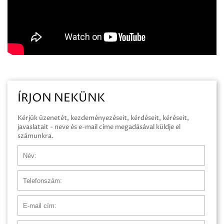
ÍRJON NEKÜNK
Kérjük üzenetét, kezdeményezéseit, kérdéseit, kéréseit,
javaslatait - neve és e-mail címe megadásával küldje el
számunkra.
Név
Telefonszám
E-mail cím