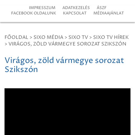
IMPRESSZUM
ADATKEZELÉS
ÁSZF
FACEBOOK OLDALUNK
KAPCSOLAT
MÉDIAAJÁNLAT
FŐOLDAL
>
SIXO MÉDIA
>
SIXO TV
>
SIXO TV HÍREK
>
VIRÁGOS, ZÖLD VÁRMEGYE SOROZAT SZIKSZÓN
Virágos, zöld vármegye sorozat
Szikszón