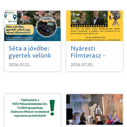
Séta a jövőbe:
Nyáresti
gyertek velünk
Filmterasz -
egy városi
Beugró a
2026.07.22.
2026.07.20.
időutazásra!
Paradicsomba