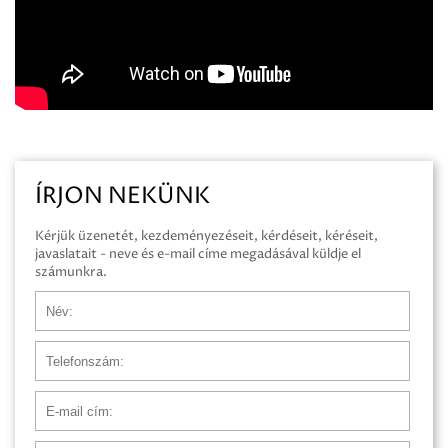
ÍRJON NEKÜNK
Kérjük üzenetét, kezdeményezéseit, kérdéseit, kéréseit,
javaslatait - neve és e-mail címe megadásával küldje el
számunkra.
Név
Telefonszám
E-mail cím