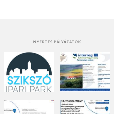
Miskolc
területének
vegyszeres
gyomirtásáról
NYERTES PÁLYÁZATOK