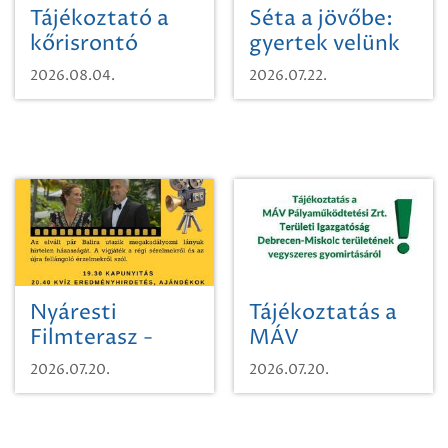
Tájékoztató a
Séta a jövőbe:
kőrisrontó
gyertek velünk
karcsúdíszbogárról
egy városi
2026.08.04.
2026.07.22.
időutazásra!
Nyáresti
Tájékoztatás a
Filmterasz -
MÁV
Beugró a
Pályaműködtetési
2026.07.20.
2026.07.20.
Paradicsomba
Zrt. Területi
Igazgatóság
Debrecen-