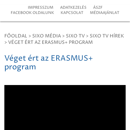
IMPRESSZUM
ADATKEZELÉS
ÁSZF
FACEBOOK OLDALUNK
KAPCSOLAT
MÉDIAAJÁNLAT
FŐOLDAL
>
SIXO MÉDIA
>
SIXO TV
>
SIXO TV HÍREK
>
VÉGET ÉRT AZ ERASMUS+ PROGRAM
Véget ért az ERASMUS+
program