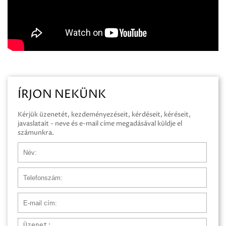
ÍRJON NEKÜNK
Kérjük üzenetét, kezdeményezéseit, kérdéseit, kéréseit,
javaslatait - neve és e-mail címe megadásával küldje el
számunkra.
Név
Telefonszám
E-mail cím
Üzenet