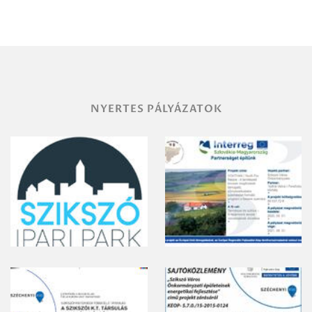
Miskolc
területének
vegyszeres
gyomirtásáról
NYERTES PÁLYÁZATOK