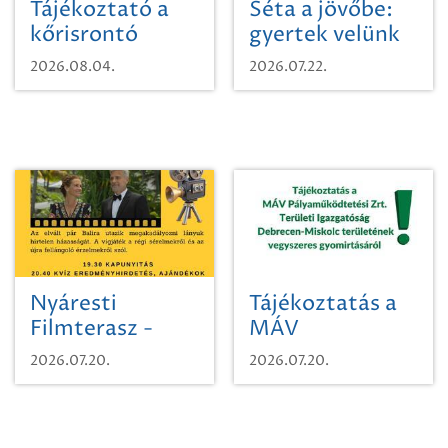
Tájékoztató a
Séta a jövőbe:
kőrisrontó
gyertek velünk
karcsúdíszbogárról
egy városi
2026.08.04.
2026.07.22.
időutazásra!
Nyáresti
Tájékoztatás a
Filmterasz -
MÁV
Beugró a
Pályaműködtetési
2026.07.20.
2026.07.20.
Paradicsomba
Zrt. Területi
Igazgatóság
Debrecen-