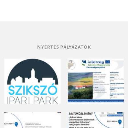
Miskolc
területének
vegyszeres
gyomirtásáról
NYERTES PÁLYÁZATOK