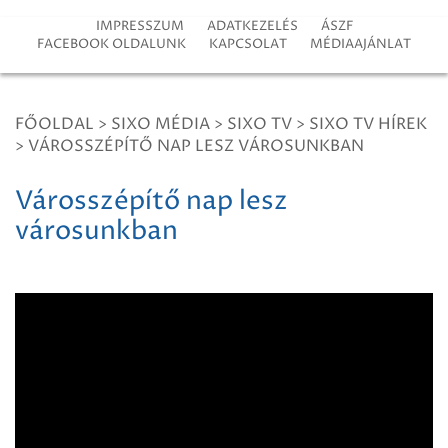
IMPRESSZUM
ADATKEZELÉS
ÁSZF
FACEBOOK OLDALUNK
KAPCSOLAT
MÉDIAAJÁNLAT
FŐOLDAL
>
SIXO MÉDIA
>
SIXO TV
>
SIXO TV HÍREK
>
VÁROSSZÉPÍTŐ NAP LESZ VÁROSUNKBAN
Városszépítő nap lesz
városunkban