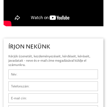
ÍRJON NEKÜNK
Kérjük üzenetét, kezdeményezéseit, kérdéseit, kéréseit,
javaslatait - neve és e-mail címe megadásával küldje el
számunkra.
Név
Telefonszám
E-mail cím