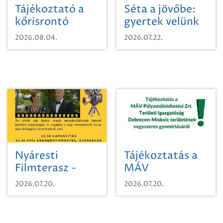
Tájékoztató a
Séta a jövőbe:
kőrisrontó
gyertek velünk
karcsúdíszbogárról
egy városi
2026.08.04.
2026.07.22.
időutazásra!
Nyáresti
Tájékoztatás a
Filmterasz -
MÁV
Beugró a
Pályaműködtetési
2026.07.20.
2026.07.20.
Paradicsomba
Zrt. Területi
Igazgatóság
Debrecen-