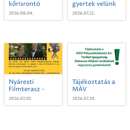
kőrisrontó
gyertek velünk
karcsúdíszbogárról
egy városi
2026.08.04.
2026.07.22.
időutazásra!
Nyáresti
Tájékoztatás a
Filmterasz -
MÁV
Beugró a
Pályaműködtetési
2026.07.20.
2026.07.20.
Paradicsomba
Zrt. Területi
Igazgatóság
Debrecen-
Miskolc