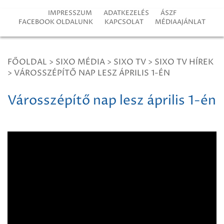
IMPRESSZUM
ADATKEZELÉS
ÁSZF
FACEBOOK OLDALUNK
KAPCSOLAT
MÉDIAAJÁNLAT
FŐOLDAL
>
SIXO MÉDIA
>
SIXO TV
>
SIXO TV HÍREK
>
VÁROSSZÉPÍTŐ NAP LESZ ÁPRILIS 1-ÉN
Városszépítő nap lesz április 1-én