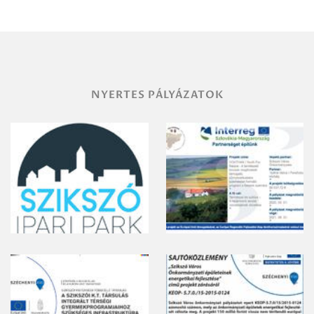
területének
vegyszeres
gyomirtásáról
NYERTES PÁLYÁZATOK