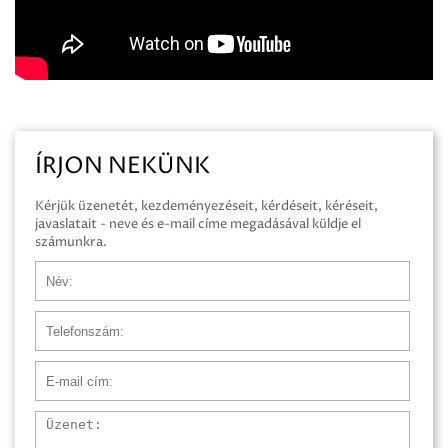
ÍRJON NEKÜNK
Kérjük üzenetét, kezdeményezéseit, kérdéseit, kéréseit,
javaslatait - neve és e-mail címe megadásával küldje el
számunkra.
Név
Telefonszám
E-mail cím
Üzenet