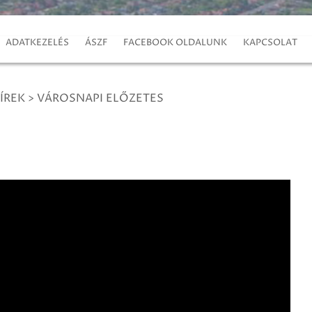
ADATKEZELÉS
ÁSZF
FACEBOOK OLDALUNK
KAPCSOLAT
ÍREK
>
VÁROSNAPI ELŐZETES