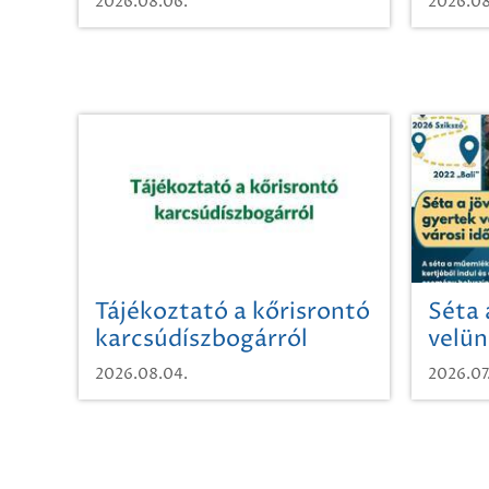
2026.08.06.
2026.08
Tájékoztató a kőrisrontó
Séta 
karcsúdíszbogárról
velün
időut
2026.08.04.
2026.07