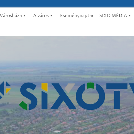
Városháza
A város
Eseménynaptár
SIXO MÉDIA