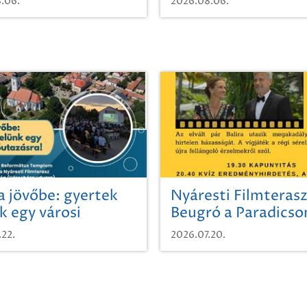
.06.
2026.08.06.
a jövőbe: gyertek
Nyáresti Filmterasz
k egy városi
Beugró a Paradics
azásra!
.22.
2026.07.20.