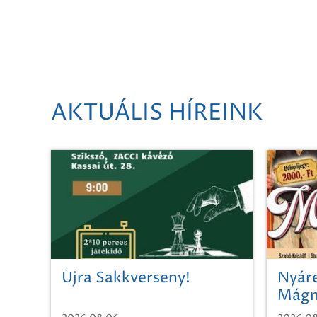
AKTUÁLIS HÍREINK
Újra Sakkverseny!
Nyáre
Mágn