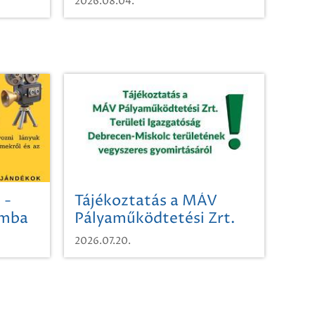
2026.08.04.
 -
Tájékoztatás a MÁV
omba
Pályaműködtetési Zrt.
Területi Igazgatóság
2026.07.20.
Debrecen-Miskolc
területének vegyszeres
gyomirtásáról