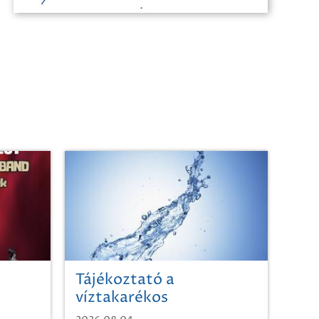
Tájékoztató a
víztakarékos
vízhasználatról