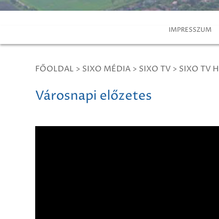
IMPRESSZUM
FŐOLDAL
>
SIXO MÉDIA
>
SIXO TV
>
SIXO TV H
Városnapi előzetes