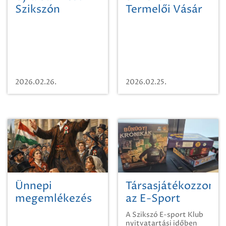
Szikszón
Termelői Vásár
2026-os
naptára
2026.02.26.
2026.02.25.
Ünnepi
Társasjátékozzon
megemlékezés
az E-Sport
március 15-én
Klubban
A Szikszó E-sport Klub
Szikszón!
nyitvatartási időben