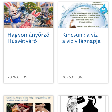
Hagyományőrző
Kincsünk a víz -
Húsvétváró
a víz világnapja
Szikszó Főterén
Szikszón
2026.03.09.
2026.03.06.