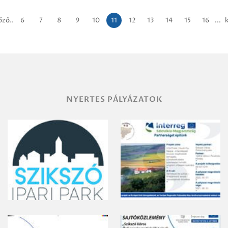
őző
...
6
7
8
9
10
11
12
13
14
15
16
...
NYERTES PÁLYÁZATOK