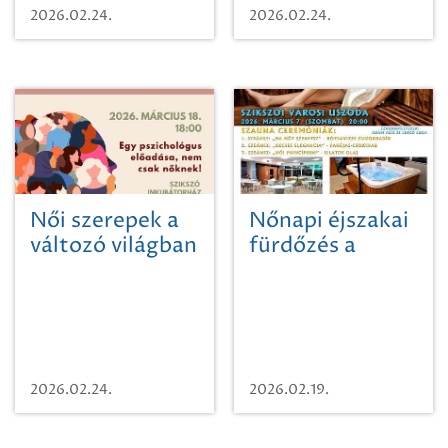
kiabálással, vidám
2026.02.24.
2026.02.24.
énekszóval és rengeteg
lelkesedéssel próbálták
elűzni a hideget.
Női szerepek a
Nőnapi éjszakai
változó világban
fürdőzés a
előadás
Városi
Uszodában
2026.02.24.
2026.02.19.