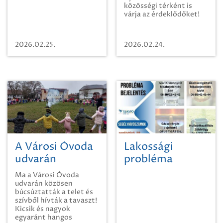
közösségi térként is
várja az érdeklődőket!
2026.02.25.
2026.02.24.
A Városi Óvoda
Lakossági
udvarán
probléma
közösen
bejelentés
Ma a Városi Óvoda
búcsúztatták a
udvarán közösen
búcsúztatták a telet és
telet
szívből hívták a tavaszt!
Kicsik és nagyok
egyaránt hangos