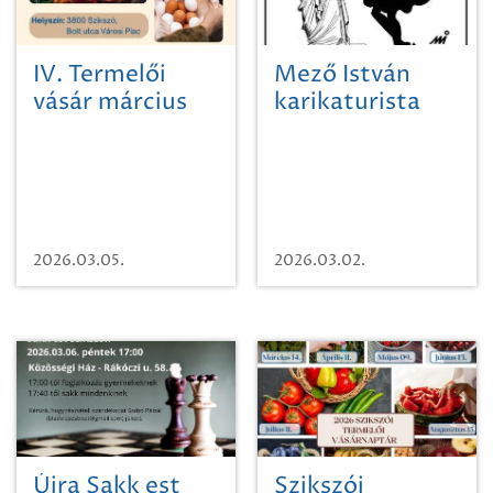
IV. Termelői
Mező István
vásár március
karikaturista
14-én
Női dolgok című
kiállításának
megnyitója
2026.03.05.
2026.03.02.
Újra Sakk est
Szikszói