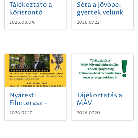
Tájékoztató a
Séta a jövőbe:
kőrisrontó
gyertek velünk
karcsúdíszbogárról
egy városi
2026.08.04.
2026.07.22.
időutazásra!
Nyáresti
Tájékoztatás a
Filmterasz -
MÁV
Beugró a
Pályaműködtetési
2026.07.20.
2026.07.20.
Paradicsomba
Zrt. Területi
Igazgatóság
Debrecen-