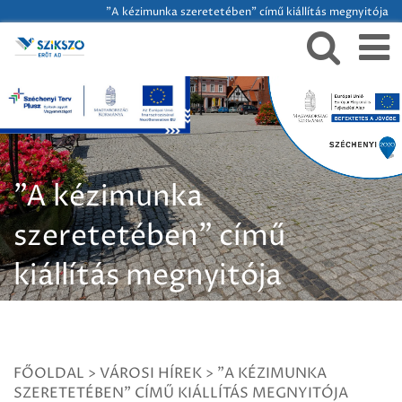
"A kézimunka szeretetében" című kiállítás megnyitója
"A kézimunka
szeretetében" című
kiállítás megnyitója
FŐOLDAL
>
VÁROSI HÍREK
>
"A KÉZIMUNKA
SZERETETÉBEN" CÍMŰ KIÁLLÍTÁS MEGNYITÓJA