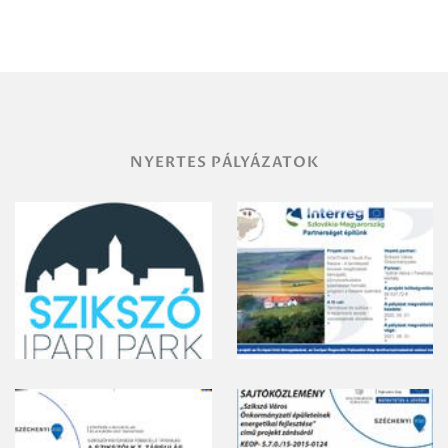
Miskolc
területének
vegyszeres
gyomirtásáról
NYERTES PÁLYÁZATOK