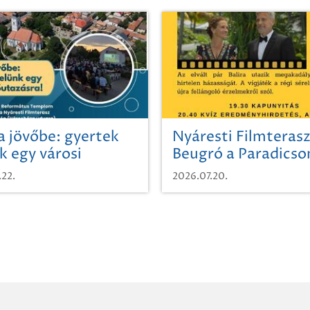
a jövőbe: gyertek
Nyáresti Filmterasz
k egy városi
Beugró a Paradics
azásra!
.22.
2026.07.20.