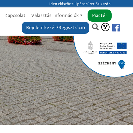
Idén először tulipánszüret Szikszón!
Kapcsolat
Választási információk
Piactér
Bejelentkezés/Regisztráció
!