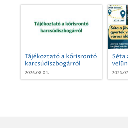
Tájékoztató a kőrisrontó
Séta 
karcsúdíszbogárról
velün
időut
2026.08.04.
2026.07