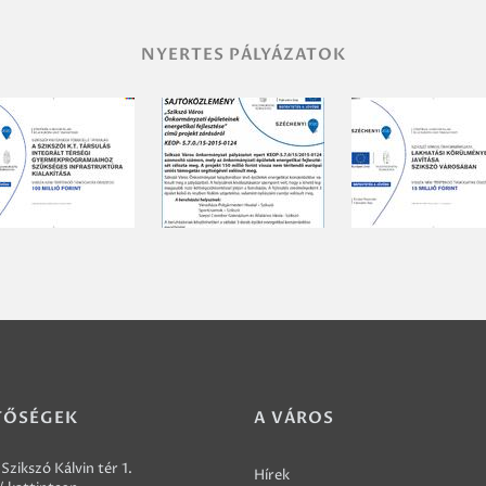
NYERTES PÁLYÁZATOK
TŐSÉGEK
A VÁROS
Szikszó Kálvin tér 1.
Hírek