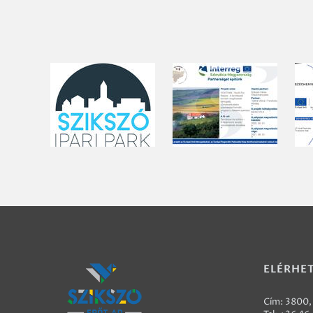
ELÉRHE
Cím: 3800, 