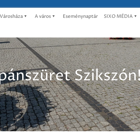
Városháza
A város
Eseménynaptár
SIXO MÉDIA
ipánszüret Szikszón