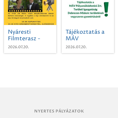
Nyáresti
Tájékoztatás a
Filmterasz -
MÁV
Beugró a
Pályaműködtetési
2026.07.20.
2026.07.20.
Paradicsomba
Zrt. Területi
Igazgatóság
Debrecen-
Miskolc
területének
vegyszeres
gyomirtásáról
NYERTES PÁLYÁZATOK