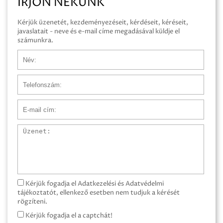
ÍRJON NEKÜNK
Kérjük üzenetét, kezdeményezéseit, kérdéseit, kéréseit,
javaslatait - neve és e-mail címe megadásával küldje el
számunkra.
Név
Telefonszám
E-mail cím
Üzenet
Kérjük fogadja el Adatkezelési és Adatvédelmi
tájékoztatót, ellenkező esetben nem tudjuk a kérését
rögzíteni.
Kérjük fogadja el a captchát!