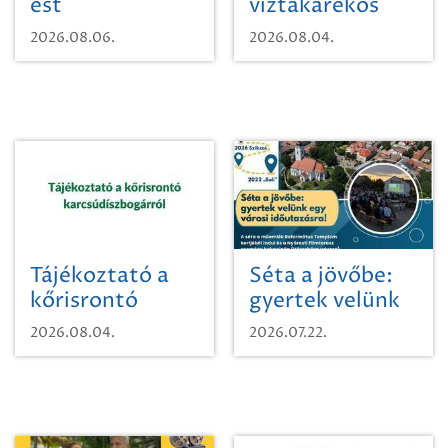
est
víztakarékos
vízhasználatról
2026.08.06.
2026.08.04.
Tájékoztató a
Séta a jövőbe:
kőrisrontó
gyertek velünk
karcsúdíszbogárról
egy városi
2026.08.04.
2026.07.22.
időutazásra!