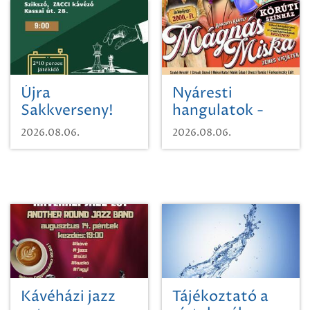
Újra
Nyáresti
Sakkverseny!
hangulatok -
Mágnás Miska
2026.08.06.
2026.08.06.
Kávéházi jazz
Tájékoztató a